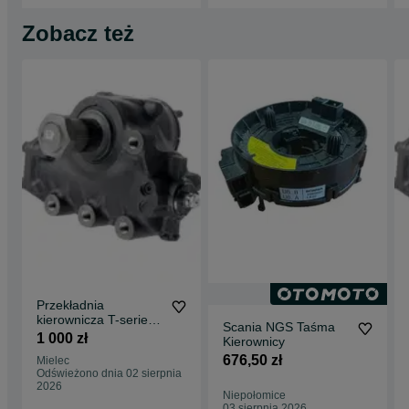
Zobacz też
Przekładnia
kierownicza T-serie
Scania NGS Taśma
13-
1 000 zł
Kierownicy
676,50 zł
Mielec
Odświeżono dnia 02 sierpnia
2026
Niepołomice
03 sierpnia 2026