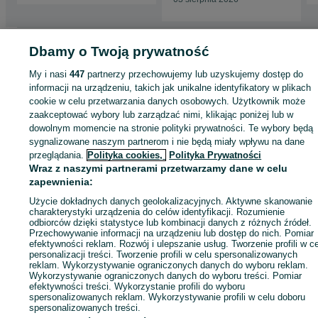
Strona główna
Motoryzacja
Części samochodowe
Dostawcze i Ciężarowe
Dbamy o Twoją prywatność
Dostawcze i Ciężarowe - Podkarpackie
Dostawcze i Ciężarowe - Mielec
My i nasi
447
partnerzy przechowujemy lub uzyskujemy dostęp do
informacji na urządzeniu, takich jak unikalne identyfikatory w plikach
KATEGORIA
cookie w celu przetwarzania danych osobowych. Użytkownik może
zaakceptować wybory lub zarządzać nimi, klikając poniżej lub w
dowolnym momencie na stronie polityki prywatności. Te wybory będą
ID:
1064267706
Wyświetlenia:
sygnalizowane naszym partnerom i nie będą miały wpływu na dane
przeglądania.
Polityka cookies,
Polityka Prywatności
Wraz z naszymi partnerami przetwarzamy dane w celu
Zadzwoń / SMS
Wyślij wiadomość
zapewnienia:
Użycie dokładnych danych geolokalizacyjnych. Aktywne skanowanie
charakterystyki urządzenia do celów identyfikacji. Rozumienie
odbiorców dzięki statystyce lub kombinacji danych z różnych źródeł.
Przechowywanie informacji na urządzeniu lub dostęp do nich. Pomiar
efektywności reklam. Rozwój i ulepszanie usług. Tworzenie profili w c
personalizacji treści. Tworzenie profili w celu spersonalizowanych
reklam. Wykorzystywanie ograniczonych danych do wyboru reklam.
Wykorzystywanie ograniczonych danych do wyboru treści. Pomiar
efektywności treści. Wykorzystanie profili do wyboru
spersonalizowanych reklam. Wykorzystywanie profili w celu doboru
spersonalizowanych treści.