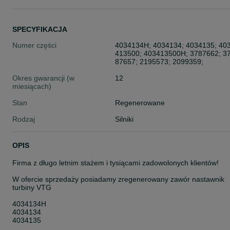
SPECYFIKACJA
Numer części
4034134H; 4034134; 4034135; 40
413500; 403413500H; 3787662; 3
87657; 2195573; 2099359;
Okres gwarancji (w
12
miesiącach)
Stan
Regenerowane
Rodzaj
Silniki
OPIS
Firma z długo letnim stażem i tysiącami zadowolonych klientów!
W ofercie sprzedaży posiadamy zregenerowany zawór nastawnik
turbiny VTG
4034134H
4034134
4034135
403413500