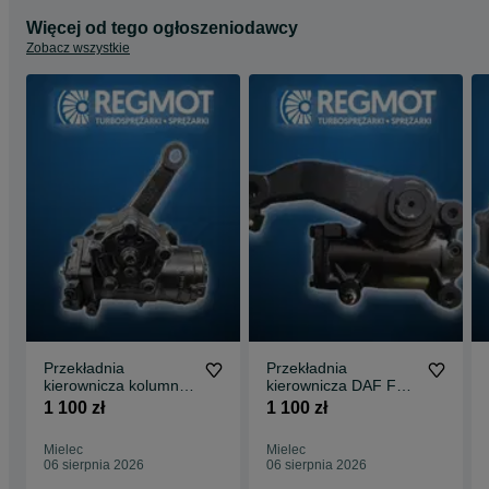
Więcej od tego ogłoszeniodawcy
Zobacz wszystkie
Przekładnia
Przekładnia
kierownicza kolumna
kierownicza DAF FL
Mercedes Atego LS6
13-
1 100 zł
1 100 zł
Mielec
Mielec
06 sierpnia 2026
06 sierpnia 2026