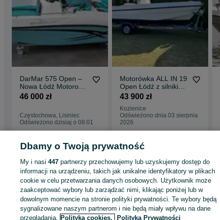
DarMar 575 Open –
Motorówka ALL IN 19
Nowa Łódź Motorowa
Open Łódź z silnikiem
| 7 Osób | Producent
zaburtowym Tohatsu
46 000 zł
43 900 zł
50
Kozienice
Częstochowa, Lisiniec
Odświeżono dnia 03 sierpnia
Odświeżono dzisiaj o 09:01
2026
Dbamy o Twoją prywatność
Strona główna
Sport i Hobby
Sporty wodne
Łodzie i jachty
Motorowe
My i nasi
447
partnerzy przechowujemy lub uzyskujemy dostęp do
Motorowe - Zachodniopomorskie
Motorowe - Szczecin
Motorowe - Golęcino
informacji na urządzeniu, takich jak unikalne identyfikatory w plikach
cookie w celu przetwarzania danych osobowych. Użytkownik może
zaakceptować wybory lub zarządzać nimi, klikając poniżej lub w
KATEGORIA
dowolnym momencie na stronie polityki prywatności. Te wybory będą
sygnalizowane naszym partnerom i nie będą miały wpływu na dane
ID:
1076187539
Wyświetlenia: 1
przeglądania.
Polityka cookies,
Polityka Prywatności