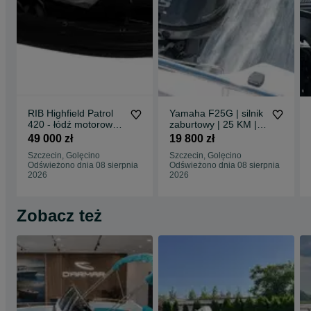
Możliwość zakupu na raty!
Zapraszamy na nasze inne ogłoszenia lub do bezpośredniego
kontaktu.
Oferujemy pełny asortyment sprzętu Yamaha Marine i nie tylko.
(klasa łodzi Finnmaster, Nordkapp, Parker)
Autoryzowany salon i serwis Yamaha Marine
Griffin Group Marine
ul. Dębogórska 20
71-717 Szczecin
RIB Highfield Patrol
Yamaha F25G | silnik
Poza sezonem, przed przyjazdem prosimy o wcześniejszy kontakt
420 - łódź motorowa
zaburtowy | 25 KM |
telefoniczny.
trenerska, klubowa,
rumpel, manetka |
49 000 zł
19 800 zł
ratownicza, robocza
waga 57 kg
Szczecin, Golęcino
Szczecin, Golęcino
Odświeżono dnia 08 sierpnia
Odświeżono dnia 08 sierpnia
2026
2026
Zobacz też