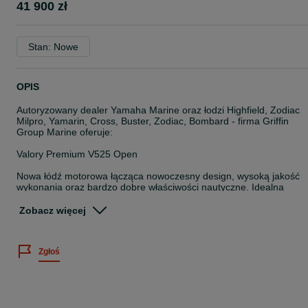
41 900 zł
Stan: Nowe
OPIS
Autoryzowany dealer Yamaha Marine oraz łodzi Highfield, Zodiac
Milpro, Yamarin, Cross, Buster, Zodiac, Bombard - firma Griffin
Group Marine oferuje:
Valory Premium V525 Open
Nowa łódź motorowa łącząca nowoczesny design, wysoką jakość
wykonania oraz bardzo dobre właściwości nautyczne. Idealna
propozycja zarówno do rekreacji rodzinnej, jak i aktywnego
spędzania czasu na wodzie. Bardzo dobry pomysł na biznes w
Zobacz więcej
postaci czarterów i wynajmu łodzi, także bez uprawnień.
Valory inspiruje nową linią łodzi premium. Nowoczesny design z
Zgłoś
wieloma dodatkowymi funkcjami. Valory V525 Premium to jednostk
z podwójnymi pokładami słonecznymi zarówno na dziobie, jak i z
tyłu łodzi. Konsola boczna stwarza dodatkowe miejsce dla załogi.
Pokład samoodpływowy zwiększa komfort i bezpieczeństwo.
Optymalizacja przestrzeni w kokpicie dzięki odchylanemu fotelowi