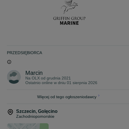
pozwala na relaks na rufie. Do tego idealnie rozmieszczone uchwy
na kubki w przestrzeni kokpitu oraz wykorzystanie maksymalnej
przestrzeni do przechowywania na całej łodzi. Dzięki temu modelo
będziesz chciał pozostać na wodzie przez cały dzień.
Model V525 Open wyróżnia się przestronnym pokładem,
funkcjonalną konsolą sterowniczą oraz komfortowymi siedziskami.
Dzięki przemyślanej konstrukcji kadłuba łódź zapewnia stabilność,
bezpieczeństwo i przyjemność prowadzenia zarówno przy
wypornościowym pływaniu z małym silnikiem 9.9 KM oraz ślizgow
40-50 KM.
PRZEDSIĘBIORCA
Dane techniczne:
Długość całkowita: 5,25 m
Szerokość: 1,95 m
Zanurzenie: 0,25 m
Marcin
Waga: ok. 400 kg
Na OLX od
grudnia 2021
Max. moc silnika: 50 KM
Ostatnio online w dniu 01 sierpnia 2026
Ilość osób: 7
Wyposażenie standardowe:
-Kolor biały
Więcej od tego ogłoszeniodawcy
-Pokład samoodpływowy
-Automatyczna pompa zęzowa
-Tapicerka
Szczecin
,
Golęcino
-Pokład słoneczny
Zachodniopomorskie
-Knagi 4 szt.
-Uchwyty na napoje