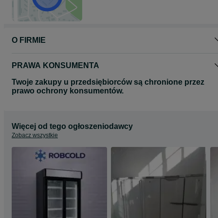
Lokalizacja firmy 73-150 Łobez zach.pom.
Dostawa na cały kraj 210 zł przedpłata lub 220 zł pobranie .
Cena Netto 1600 + VAT faktura
O FIRMIE
Przed zakupem urządzenia na odległość możemy przesłać film z
nagraniem urządzenia którym Państwo są zainteresowani .
PRAWA KONSUMENTA
https://youtube.com/shorts/SQWZj4FoiQo?si=xUlzK1brqFkAuEfa
Twoje zakupy u przedsiębiorców są chronione przez
prawo ochrony konsumentów.
Więcej od tego ogłoszeniodawcy
Zobacz wszystkie