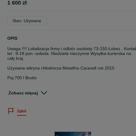
1 600 zł
Stan: Używane
OPIS
Uwaga !!!! Lokalizacja firmy i odbiór osobisty 73-150 Łobez . Konta
tel . 9-18 pon.-sobota. Niedziela nieczynne Wysyłka kurierska na
cały kraj
Używana witryna chłodnicza Metalfrio Caravell rok 2015
Poj.700 l Brutto
Wymiar zew.
Zobacz więcej
– długość 75 cm
– głębokość 78 cm
Zgłoś
– wysokość 210 cm
Wymiar wew.