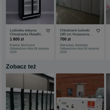
Lodówka witeyna
Chłodziarki lodówki
Chlodziarka Metalfrio
180 cm Husqvarna
90 cm 900 litr 2016 r
gastronomiczne
1 800 zł
700 zł
Kraków, Bieńczyce
Warszawa, Białołęka
Odświeżono dnia 08 sierpnia
Odświeżono dnia 08 sierpnia
2026
2026
Zobacz też