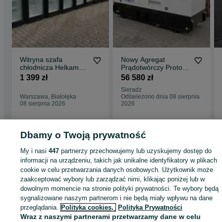
Witryna szafa
Nowy Agregat
chłodnicza Helkama
Prądotwórczy Proton
60cm i inne
Diesel 50kW 55kW
1 399 zł
56 580 zł
urządzenia.
Automatyka SZR AVR
Sieradz
GWARANCJA!!!
Warszawa, Białołęka
Odświeżono dnia 08 sierpnia
08 sierpnia 2026
2026
Dbamy o Twoją prywatność
Strona główna
Firma i Przemysł
Sklepy i magazyny
Lady i witryny
chłodnicze
Lady i witryny chłodnicze - Pomorskie
Lady i witryny chłodnicze -
My i nasi
447
partnerzy przechowujemy lub uzyskujemy dostęp do
Gdańsk
Lady i witryny chłodnicze - Brętowo
informacji na urządzeniu, takich jak unikalne identyfikatory w plikach
cookie w celu przetwarzania danych osobowych. Użytkownik może
zaakceptować wybory lub zarządzać nimi, klikając poniżej lub w
KATEGORIA
dowolnym momencie na stronie polityki prywatności. Te wybory będą
sygnalizowane naszym partnerom i nie będą miały wpływu na dane
ID:
805588835
Wyświetlenia: 38
przeglądania.
Polityka cookies,
Polityka Prywatności
Wraz z naszymi partnerami przetwarzamy dane w celu