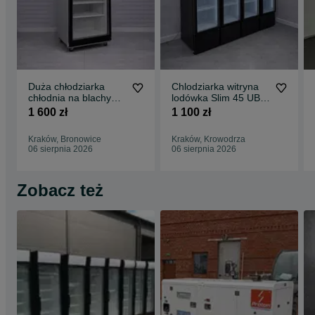
Duża chłodziarka
Chlodziarka witryna
chłodnia na blachy
lodówka Slim 45 UBC
GN kosze 75 cm 700 l
2018 rok
1 600 zł
1 100 zł
Kraków, Bronowice
Kraków, Krowodrza
06 sierpnia 2026
06 sierpnia 2026
Zobacz też