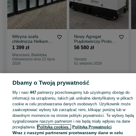
Witryna szafa
Nowy Agregat
chłodnicza Helkama
Prądotwórczy Proton
60cm i inne
Diesel 50kW 55kW
1 399 zł
56 580 zł
urządzenia.
Automatyka SZR AVR
Warszawa, Białołęka
GWARANCJA!!!
Odświeżono dnia 22 lipca
Sieradz
2026
01 sierpnia 2026
Dbamy o Twoją prywatność
Strona główna
Firma i Przemysł
Sklepy i magazyny
Lady i witryny
chłodnicze
Lady i witryny chłodnicze - Pomorskie
Lady i witryny chłodnicze -
My i nasi
447
partnerzy przechowujemy lub uzyskujemy dostęp do
Gdańsk
Lady i witryny chłodnicze - Brętowo
informacji na urządzeniu, takich jak unikalne identyfikatory w plikach
cookie w celu przetwarzania danych osobowych. Użytkownik może
zaakceptować wybory lub zarządzać nimi, klikając poniżej lub w
KATEGORIA
dowolnym momencie na stronie polityki prywatności. Te wybory będą
sygnalizowane naszym partnerom i nie będą miały wpływu na dane
ID:
805588835
Wyświetlenia: 38
przeglądania.
Polityka cookies,
Polityka Prywatności
Wraz z naszymi partnerami przetwarzamy dane w celu