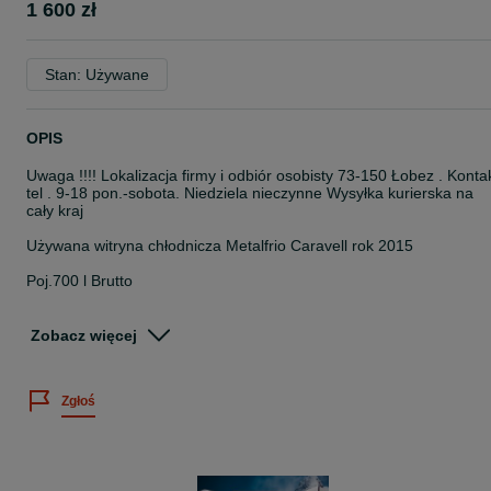
1 600 zł
Stan: Używane
OPIS
Uwaga !!!! Lokalizacja firmy i odbiór osobisty 73-150 Łobez . Konta
tel . 9-18 pon.-sobota. Niedziela nieczynne Wysyłka kurierska na
cały kraj
Używana witryna chłodnicza Metalfrio Caravell rok 2015
Poj.700 l Brutto
Wymiar zew.
Zobacz więcej
– długość 75 cm
– głębokość 78 cm
Zgłoś
– wysokość 210 cm
Wymiar wew.