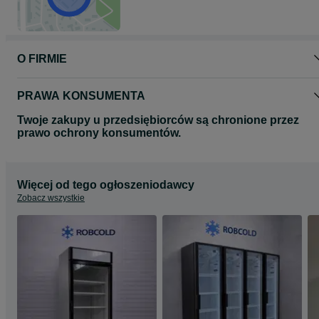
Lokalizacja firmy 73-150 Łobez zach.pom.
Dostawa na cały kraj 210 zł przedpłata lub 220 zł pobranie .
Cena Netto 1600 + VAT faktura
O FIRMIE
Przed zakupem urządzenia na odległość możemy przesłać film z
nagraniem urządzenia którym Państwo są zainteresowani .
PRAWA KONSUMENTA
https://youtube.com/shorts/SQWZj4FoiQo?si=xUlzK1brqFkAuEfa
Twoje zakupy u przedsiębiorców są chronione przez
prawo ochrony konsumentów.
Więcej od tego ogłoszeniodawcy
Zobacz wszystkie