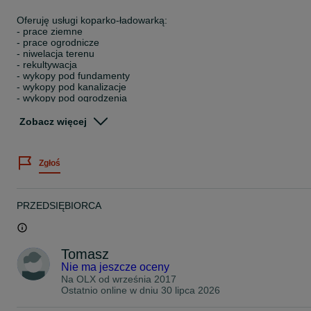
Oferuję usługi koparko-ładowarką:
- prace ziemne
- prace ogrodnicze
- niwelacja terenu
- rekultywacja
- wykopy pod fundamenty
- wykopy pod kanalizacje
- wykopy pod ogrodzenia
- korytowanie pod kostkę
- wycinka drzew i usuwanie pieńków
Zobacz więcej
- kruszywa + nasadzenia
TERMINOWO I SOLIDNIE!
Zgłoś
ATRAKCYJNE CENY!
PRZEDSIĘBIORCA
Tomasz
Nie ma jeszcze oceny
Na OLX od
września 2017
Ostatnio online w dniu 30 lipca 2026