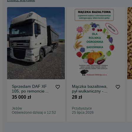
Zobacz wszystkie
Sprzedam DAF XF
Mączka bazaltowa,
105, po remoncie
pył wulkaniczny -
AdBlue
idealny nawóz do
35 000 zł
28 zł
trawników
Jeżów
Przybyszyce
Odświeżono dzisiaj o 12:52
25 lipca 2026