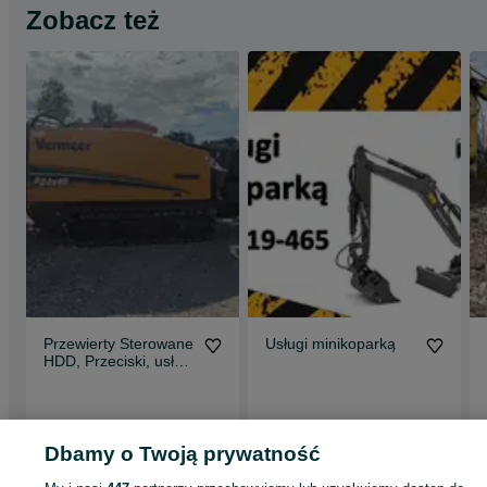
Zobacz też
Przewierty Sterowane
Usługi minikoparką
HDD, Przeciski, usługi
koparką
Tadzin
Koluszki
14 lipca 2026
20 lipca 2026
Dbamy o Twoją prywatność