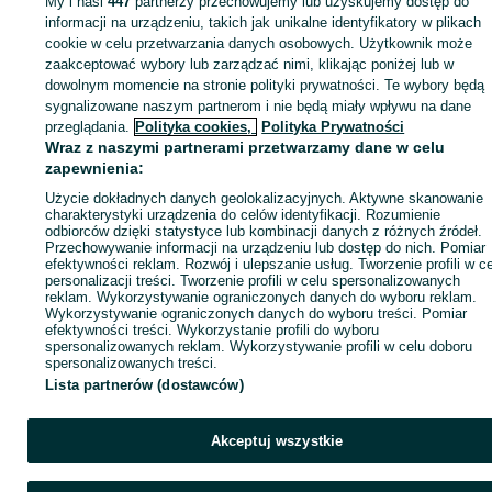
My i nasi
447
partnerzy przechowujemy lub uzyskujemy dostęp do
informacji na urządzeniu, takich jak unikalne identyfikatory w plikach
Strona główna
Usługi
Usługi budowlane i remontowe
Prace zewnętrzne
cookie w celu przetwarzania danych osobowych. Użytkownik może
Prace zewnętrzne - Łódzkie
Prace zewnętrzne - Koluszki
zaakceptować wybory lub zarządzać nimi, klikając poniżej lub w
dowolnym momencie na stronie polityki prywatności. Te wybory będą
KATEGORIA
sygnalizowane naszym partnerom i nie będą miały wpływu na dane
przeglądania.
Polityka cookies,
Polityka Prywatności
Wraz z naszymi partnerami przetwarzamy dane w celu
ID:
894404113
Wyświetlenia: 7
zapewnienia:
Użycie dokładnych danych geolokalizacyjnych. Aktywne skanowanie
charakterystyki urządzenia do celów identyfikacji. Rozumienie
Zadzwoń / SMS
Wyślij wiadomość
odbiorców dzięki statystyce lub kombinacji danych z różnych źródeł.
Przechowywanie informacji na urządzeniu lub dostęp do nich. Pomiar
efektywności reklam. Rozwój i ulepszanie usług. Tworzenie profili w c
personalizacji treści. Tworzenie profili w celu spersonalizowanych
reklam. Wykorzystywanie ograniczonych danych do wyboru reklam.
Wykorzystywanie ograniczonych danych do wyboru treści. Pomiar
efektywności treści. Wykorzystanie profili do wyboru
spersonalizowanych reklam. Wykorzystywanie profili w celu doboru
spersonalizowanych treści.
Lista partnerów (dostawców)
Akceptuj wszystkie