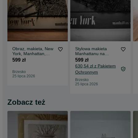
Obraz, makieta, New
Stylowa makieta
York, Manhattan,
Manhattanu na
Nowy Jork, Rzeźba
ścianę New York
599 zł
599 zł
Manhattan Midtown
630,54 zł z Pakietem
Brzesko
Ochronnym
25 lipca 2026
Brzesko
25 lipca 2026
Zobacz też