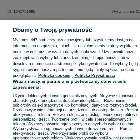
ID:
1041751695
Wyświetlenia: 2
Dbamy o Twoją prywatność
Zaloguj się lub załóż konto na OLX, aby skontaktować się z t
My i nasi
447
partnerzy przechowujemy lub uzyskujemy dostęp do
sprzedającym
informacji na urządzeniu, takich jak unikalne identyfikatory w plikach
cookie w celu przetwarzania danych osobowych. Użytkownik może
zaakceptować wybory lub zarządzać nimi, klikając poniżej lub w
dowolnym momencie na stronie polityki prywatności. Te wybory będą
Zaloguj się / Załóż konto
sygnalizowane naszym partnerom i nie będą miały wpływu na dane
przeglądania.
Polityka cookies,
Polityka Prywatności
Wraz z naszymi partnerami przetwarzamy dane w celu
Kup
zapewnienia:
Użycie dokładnych danych geolokalizacyjnych. Aktywne skanowanie
charakterystyki urządzenia do celów identyfikacji. Rozumienie
odbiorców dzięki statystyce lub kombinacji danych z różnych źródeł.
Przechowywanie informacji na urządzeniu lub dostęp do nich. Pomiar
efektywności reklam. Rozwój i ulepszanie usług. Tworzenie profili w c
personalizacji treści. Tworzenie profili w celu spersonalizowanych
reklam. Wykorzystywanie ograniczonych danych do wyboru reklam.
Wykorzystywanie ograniczonych danych do wyboru treści. Pomiar
efektywności treści. Wykorzystanie profili do wyboru
spersonalizowanych reklam. Wykorzystywanie profili w celu doboru