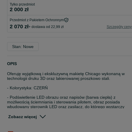
Tylko przedmiot
2 000 zł
Przedmiot z Pakietem Ochronnym
2 070 zł
+ dostawa od 22,99 zł
Szczegóły ceny
Stan: Nowe
OPIS
Oferuję wyjątkową i ekskluzywną makietę Chicago wykonaną w
technologii druku 3D oraz lakierowanej proszkowo stali.
- Kolorystyka: CZERŃ
- Podświetlenie LED obrazu oraz napisów (barwa ciepła) z
możliwością ściemniania i sterowania pilotem, obraz posiada
wbudowany sterownik LED oraz zasilacz, do którego wystarczy
podłączyć przewód 230V
Zobacz więcej
- Elementy podświetlenia są wyposażone we wtyczki, dzięki czemu
sam zdecydujesz, czy chcesz mieć obraz podświetlony czy nie
(Lampa górna jak i blendy napisów są zamontowane na magnesac