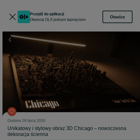
Przejdź do aplikacji
Otwórz
Otwieraj OLX jednym tapnięciem
Dodane
28 lipca 2026
Unikatowy i stylowy obraz 3D Chicago – nowoczesna
dekoracja ścienna