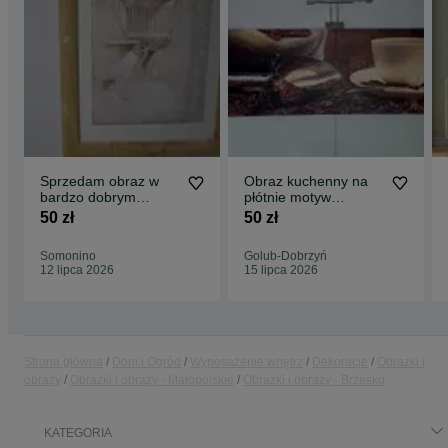
Sprzedam obraz w
Obraz kuchenny na
bardzo dobrym
płótnie motyw
stanie.
kawowy
50 zł
50 zł
Somonino
Golub-Dobrzyń
12 lipca 2026
15 lipca 2026
Strona główna
Dom i Ogród
Wyposażenie wnętrz
Dekoracje
Obrazki i
obrazy
Obrazki i obrazy - Małopolskie
Obrazki i obrazy - Brzesko
KATEGORIA