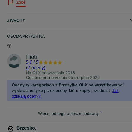
Zgłoś
neodymowych przez co bardzo szybko, łatwo i beznarzędziowo
można je zdemontować)
- Solidna rama, wykonana z 3 mm blachy, lakierowana proszkowo
ZWROTY
na RAL 9005 MAT (drobna struktura)
- Wymiary : 95cm x 85cm (najwyższy wieżowiec - "Willis Tower" ma
wysokość 14cm)
OSOBA PRYWATNA
- Waga: 20 kg
Makieta prezentuje się niezwykle efektownie zarówno z
Piotr
podświetleniem, jak i bez niego – to świetny element dekoracyjny 
5.0
/
5
nowoczesnych, loftowych i industrialnych wnętrz, salonu, biura,
(
2 oceny
)
gabinetu lub przestrzeni komercyjnych.
Na OLX od
września 2018
Ostatnio online w dniu 05 sierpnia 2026
Ze względu na duży rozmiar i wagę obrazu preferuję odbiór
osobisty.
Oceny w kategoriach z Przesyłką OLX są weryfikowane
i
Jestem również przygotowany na wysyłkę kurierem – obraz pakuję
wystawiane tylko przez osoby, które kupiły przedmiot.
Jak
w solidną, wzmacnianą skrzynię, która zapewnia bezpieczny
działają oceny?
transport
Zapraszam do zakupu.
Więcej od tego ogłoszeniodawcy
Brzesko
,