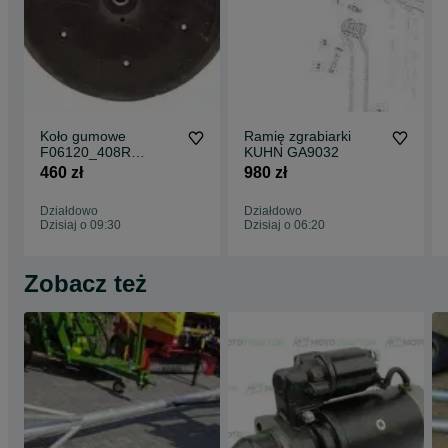
Koło gumowe
Ramię zgrabiarki
F06120_408R
KUHN GA9032
MASCHIO
460 zł
980 zł
GASPARDO
Działdowo
Działdowo
Dzisiaj o 09:30
Dzisiaj o 06:20
Zobacz też