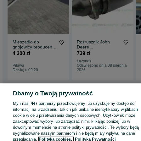
Mieszadło do
Rozrusznik John
gnojowicy producent
Deere
Metal-Technik
6300,6310,3650,3350
4 300 zł
739 zł
,3150,3140,3340,364
Łążynek
0,2850
Pilawa
Odświeżono dnia 08 sierpnia
Dzisiaj o 09:20
2026
Dbamy o Twoją prywatność
Strona główna
Rolnictwo
Części do maszyn rolniczych
Części do maszyn
My i nasi
447
partnerzy przechowujemy lub uzyskujemy dostęp do
rolniczych - Warmińsko-mazurskie
Części do maszyn rolniczych - Działdowo
informacji na urządzeniu, takich jak unikalne identyfikatory w plikach
cookie w celu przetwarzania danych osobowych. Użytkownik może
zaakceptować wybory lub zarządzać nimi, klikając poniżej lub w
KATEGORIA
dowolnym momencie na stronie polityki prywatności. Te wybory będą
sygnalizowane naszym partnerom i nie będą miały wpływu na dane
ID:
629275816
Wyświetlenia: 8
przeglądania.
Polityka cookies,
Polityka Prywatności