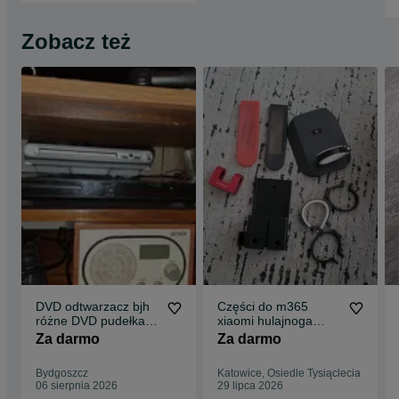
Zobacz też
DVD odtwarzacz bjh
Części do m365
różne DVD pudełka
xiaomi hulajnoga
nak płyty DVD cd
monorim
Za darmo
Za darmo
różne
Bydgoszcz
Katowice, Osiedle Tysiąclecia
06 sierpnia 2026
29 lipca 2026