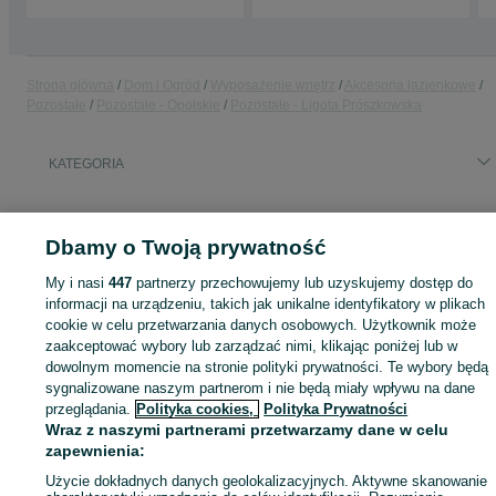
Strona główna
Dom i Ogród
Wyposażenie wnętrz
Akcesoria łazienkowe
Pozostałe
Pozostałe - Opolskie
Pozostałe - Ligota Prószkowska
KATEGORIA
ID:
806013628
Wyświetlenia: 12
Dbamy o Twoją prywatność
My i nasi
447
partnerzy przechowujemy lub uzyskujemy dostęp do
informacji na urządzeniu, takich jak unikalne identyfikatory w plikach
Zaloguj się lub załóż konto na OLX, aby skontaktować się z t
cookie w celu przetwarzania danych osobowych. Użytkownik może
sprzedającym
zaakceptować wybory lub zarządzać nimi, klikając poniżej lub w
dowolnym momencie na stronie polityki prywatności. Te wybory będą
sygnalizowane naszym partnerom i nie będą miały wpływu na dane
przeglądania.
Polityka cookies,
Polityka Prywatności
Zaloguj się / Załóż konto
Wraz z naszymi partnerami przetwarzamy dane w celu
zapewnienia:
Wyślij wiadomość
Użycie dokładnych danych geolokalizacyjnych. Aktywne skanowanie