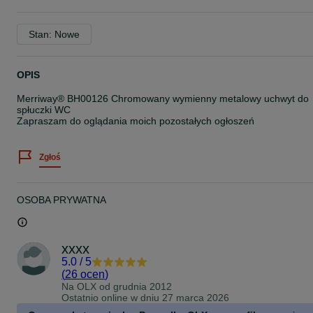
Stan: Nowe
OPIS
Merriway® BH00126 Chromowany wymienny metalowy uchwyt do
spłuczki WC
Zapraszam do oglądania moich pozostałych ogłoszeń
Zgłoś
OSOBA PRYWATNA
xxxx
5.0
/
5
(
26 ocen
)
Na OLX od
grudnia 2012
Ostatnio online w dniu 27 marca 2026