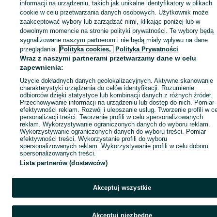
Zaloguj się lub załóż konto na OLX, aby skontaktować się z t
informacji na urządzeniu, takich jak unikalne identyfikatory w plikach
sprzedającym
cookie w celu przetwarzania danych osobowych. Użytkownik może
zaakceptować wybory lub zarządzać nimi, klikając poniżej lub w
dowolnym momencie na stronie polityki prywatności. Te wybory będą
sygnalizowane naszym partnerom i nie będą miały wpływu na dane
Zaloguj się / Załóż konto
przeglądania.
Polityka cookies,
Polityka Prywatności
Wraz z naszymi partnerami przetwarzamy dane w celu
Kup
zapewnienia:
Użycie dokładnych danych geolokalizacyjnych. Aktywne skanowanie
charakterystyki urządzenia do celów identyfikacji. Rozumienie
odbiorców dzięki statystyce lub kombinacji danych z różnych źródeł.
Przechowywanie informacji na urządzeniu lub dostęp do nich. Pomiar
efektywności reklam. Rozwój i ulepszanie usług. Tworzenie profili w c
personalizacji treści. Tworzenie profili w celu spersonalizowanych
reklam. Wykorzystywanie ograniczonych danych do wyboru reklam.
Wykorzystywanie ograniczonych danych do wyboru treści. Pomiar
efektywności treści. Wykorzystanie profili do wyboru
spersonalizowanych reklam. Wykorzystywanie profili w celu doboru
spersonalizowanych treści.
Lista partnerów (dostawców)
Akceptuj wszystkie
Akceptuj niezbędne