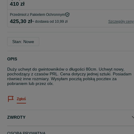
410 zł
Przedmiot z Pakietem Ochronnym
425,30 zł
+ dostawa od 10,99 zł
Szczegóły ceny
Stan: Nowe
OPIS
Duży uchwyt do gwintowników o długości 80cm. Uchwyt nowy,
pochodzący z czasów PRL. Cena dotyczy jednej sztuki. Posiadam
również inne rozmiary. Wysyłam pocztą polską pocztex za
pobraniem lub przez olx.
Zgłoś
ZWROTY
OSOBA PRYWATNA