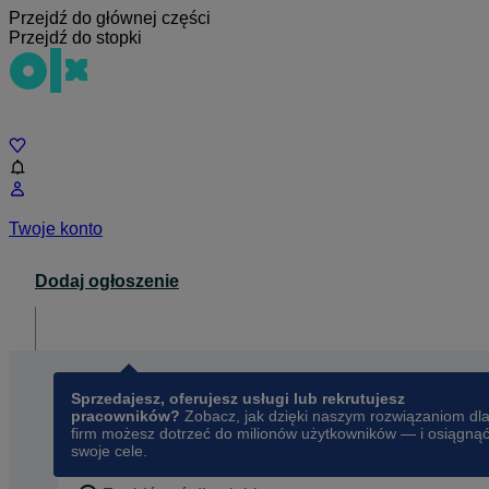
Przejdź do głównej części
Przejdź do stopki
Czat
Twoje konto
Dodaj ogłoszenie
Dla biznesu
opens in a new tab
Sprzedajesz, oferujesz usługi lub rekrutujesz
pracowników?
Zobacz, jak dzięki naszym rozwiązaniom dl
firm możesz dotrzeć do milionów użytkowników — i osiągną
swoje cele.