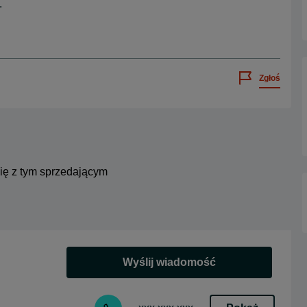
.
Zgłoś
się z tym sprzedającym
Wyślij wiadomość