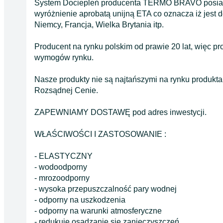
System Dociepleń producenta TERMO BRAVO posiada 
wyróżnienie aprobatą unijną ETA co oznacza iż jest
Niemcy, Francja, Wielka Brytania itp.
Producent na rynku polskim od prawie 20 lat, więc p
wymogów rynku.
Nasze produkty nie są najtańszymi na rynku produk
Rozsądnej Cenie.
ZAPEWNIAMY DOSTAWĘ pod adres inwestycji.
WŁAŚCIWOŚCI I ZASTOSOWANIE :
- ELASTYCZNY
- wodoodporny
- mrozoodporny
- wysoka przepuszczalność pary wodnej
- odporny na uszkodzenia
- odporny na warunki atmosferyczne
- redukuje osadzanie się zanieczyszczeń