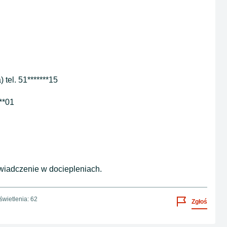
tel. 51*******15
**01
iadczenie w dociepleniach.
wietlenia: 62
Zgłoś