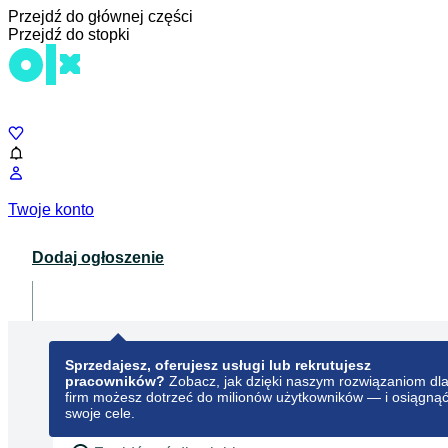
Przejdź do głównej części
Przejdź do stopki
Czat
Twoje konto
Dodaj ogłoszenie
Dla biznesu
opens in a new tab
Sprzedajesz, oferujesz usługi lub rekrutujesz
pracowników?
Zobacz, jak dzięki naszym rozwiązaniom dl
firm możesz dotrzeć do milionów użytkowników — i osiągną
swoje cele.