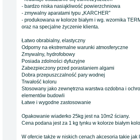
- bardzo niska nasiąkliwość powierzchniowa
- zmywalny aparatami typu „KARCHER”
- produkowana w kolorze białym i wg. wzornika T
oraz na specjalne życzenie klienta.
Łatwo obrabialny, elastyczny
Odporny na ekstremalne warunki atmosferyczne
Zmywalny, hydrofobowy
Posiada zdolności dyfuzyjne
Zabezpieczony przed porastaniem algami
Dobra przepuszczalność pary wodnej
Trwałość koloru
Stosowany jako zewnętrzna warstwa ozdobna i ochro
elementów budowli
Łatwe i wygodne zastosowanie
Opakowanie wiaderko 25kg jest na 10m2 ściany.
Cena podana jest za 1 kg tynku w kolorze białym kolor
W ofercie także w niskich cenach akcesoria takie jak li