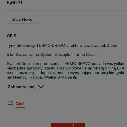
5,60 zł
Stan: Nowe
OPIS
Tynk Silikonowy TERMO BRAVO struktura tzw. baranek 1,5mm
5 lat Gwarancji na System Dociepleń Termo Bravo.
System Dociepleń producenta TERMO BRAVO posiada wszystkie
niezbędne aprobaty, atesty oraz wyróżnienie aprobatą unijną ETA
co oznacza iż jest dopuszczony na wymagające europejskie rynki
jak Niemcy, Francja, Wielka Brytania itp.
Producent na rynku polskim od prawie 20 lat, więc produkt
Zobacz więcej
sprawdzony i na bieżąco dostosowywany do norm i wymogów
rynku.
Zgłoś
Nasze produkty nie są najtańszymi na rynku produktami lecz
Sprawdzonymi Wysokiej Jakości Produktami w Rozsądnej Cenie.
ZAPEWNIAMY DOSTAWĘ pod adres inwestycji.