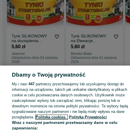
Tynk SILIKONOWY
Tynk SILIKONOWY
na docieplenia
na Elewacje
styropian elewacje
DOCIEPLENIA domu
5,60 zł
5,60 zł
elastyczny system
5 lat Gwarancji kolor
Jaworze
Bielsko-Biała
Odświeżono dnia 03 sierpnia
Odświeżono dnia 01 sierpnia
2026
2026
Dbamy o Twoją prywatność
Strona główna
Budowa i Remont
Ściany i elewacje
Tynki
Tynki - Śląskie
My i nasi
447
partnerzy przechowujemy lub uzyskujemy dostęp do
Tynki - Cieszyn
informacji na urządzeniu, takich jak unikalne identyfikatory w plikach
cookie w celu przetwarzania danych osobowych. Użytkownik może
zaakceptować wybory lub zarządzać nimi, klikając poniżej lub w
KATEGORIA
dowolnym momencie na stronie polityki prywatności. Te wybory będą
sygnalizowane naszym partnerom i nie będą miały wpływu na dane
ID:
417588373
Wyświetlenia: 19
przeglądania.
Polityka cookies,
Polityka Prywatności
Wraz z naszymi partnerami przetwarzamy dane w celu
zapewnienia: