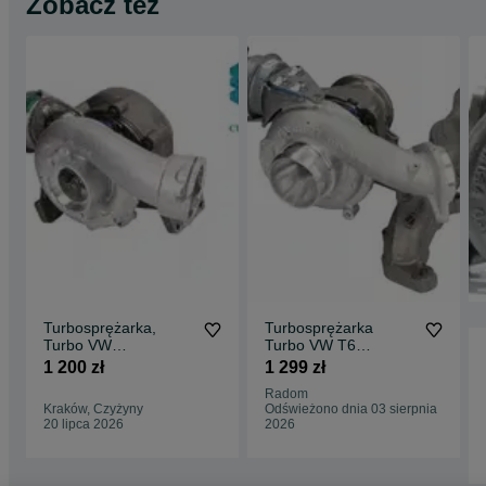
Zobacz też
Turbosprężarka,
Turbosprężarka
Turbo VW
Turbo VW T6
Transporter T5,
Multivan 2.0 TDI 140
1 200 zł
1 299 zł
Multivan T5 - 2,5 TDI
150KM 830.324
Radom
Kraków, Czyżyny
Odświeżono dnia 03 sierpnia
20 lipca 2026
2026