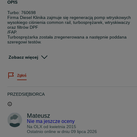
OPIS
Turbo: 760698
Firma Diesel Klinika zajmuje się regeneracją pomp wtryskowych
wysokiego ciśnienia common rail, turbosprężarek, wtryskiwaczy
oraz filtrów DPF
/FAP.
Turbosprężarka została zregenerowana a następnie poddana
szeregowi testów.
Turbosprężarka sprzedawana w opcji Diesel - Exchange.
Zobacz więcej
Wymagany zwrot starej turbosprężarki.
Oferta turbin na wymianę dotyczy turbosprężarek, które nadają się
Zgłoś
do ponownej regeneracji tz. mają nieuszkodzoną obudowę
kompresora (strona zimna), obudowę turbiny (strona ciepła) oraz
sprawny zawór.
PRZEDSIĘBIORCA
Lokalizacja: Stręgoborzyce
Z Krakowa i okolicy możemy odebrać od Ciebie turbosprężarkę.
Zastosowanie :
Mateusz
MULTIVAN V (7HM, 7HN, 7HF, 7EF, 7EM, 7EN)
Nie ma jeszcze oceny
Na OLX od
kwietnia 2015
2.5 TDI (AXD BNZ) 2461ccm 130KM/96kW 2003/04-2009/11
Ostatnio online w dniu 09 lipca 2026