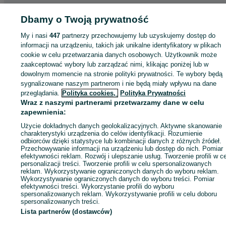
Strona główna
Dbamy o Twoją prywatność
Motoryzacja
Części samochodowe
Osobowe
Osobowe -
Małopolskie
Osobowe - Stręgoborzyce
My i nasi
447
partnerzy przechowujemy lub uzyskujemy dostęp do
informacji na urządzeniu, takich jak unikalne identyfikatory w plikach
KATEGORIA
cookie w celu przetwarzania danych osobowych. Użytkownik może
zaakceptować wybory lub zarządzać nimi, klikając poniżej lub w
dowolnym momencie na stronie polityki prywatności. Te wybory będą
ID:
756691982
Wyświetlenia: 1
sygnalizowane naszym partnerom i nie będą miały wpływu na dane
przeglądania.
Polityka cookies,
Polityka Prywatności
Wraz z naszymi partnerami przetwarzamy dane w celu
Zadzwoń / SMS
Wyślij wiadomość
zapewnienia:
Użycie dokładnych danych geolokalizacyjnych. Aktywne skanowanie
charakterystyki urządzenia do celów identyfikacji. Rozumienie
odbiorców dzięki statystyce lub kombinacji danych z różnych źródeł.
Przechowywanie informacji na urządzeniu lub dostęp do nich. Pomiar
efektywności reklam. Rozwój i ulepszanie usług. Tworzenie profili w c
personalizacji treści. Tworzenie profili w celu spersonalizowanych
reklam. Wykorzystywanie ograniczonych danych do wyboru reklam.
Wykorzystywanie ograniczonych danych do wyboru treści. Pomiar
efektywności treści. Wykorzystanie profili do wyboru
spersonalizowanych reklam. Wykorzystywanie profili w celu doboru
spersonalizowanych treści.
Lista partnerów (dostawców)