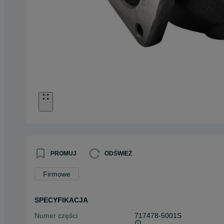
PROMUJ
ODŚWIEŻ
Firmowe
SPECYFIKACJA
Numer części
717478-5001S