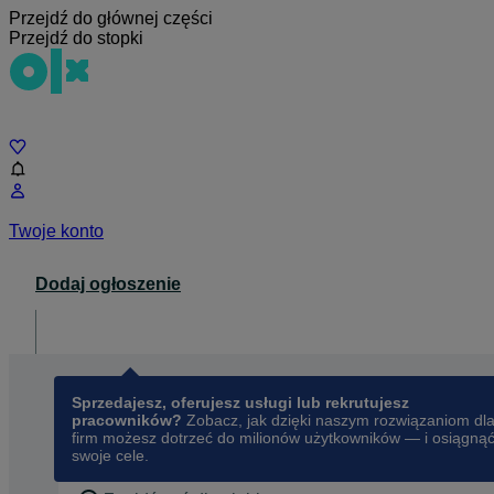
Przejdź do głównej części
Przejdź do stopki
Czat
Twoje konto
Dodaj ogłoszenie
Dla biznesu
opens in a new tab
Sprzedajesz, oferujesz usługi lub rekrutujesz
pracowników?
Zobacz, jak dzięki naszym rozwiązaniom dl
firm możesz dotrzeć do milionów użytkowników — i osiągną
swoje cele.