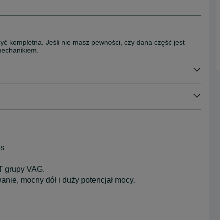
być kompletna. Jeśli nie masz pewności, czy dana część jest
mechanikiem.
s
T grupy VAG.
anie, mocny dół i duży potencjał mocy.