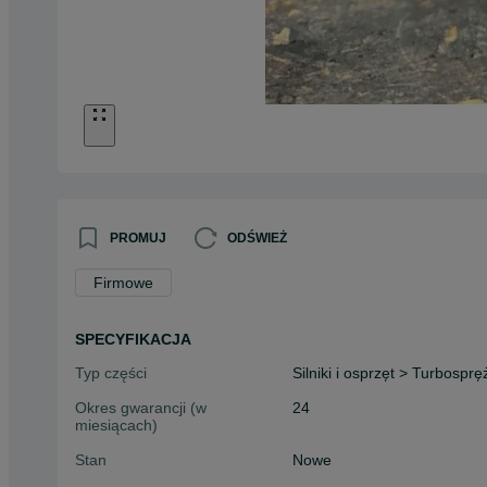
PROMUJ
ODŚWIEŻ
Firmowe
SPECYFIKACJA
Typ części
Silniki i osprzęt > Turbospr
Okres gwarancji (w
24
miesiącach)
Stan
Nowe