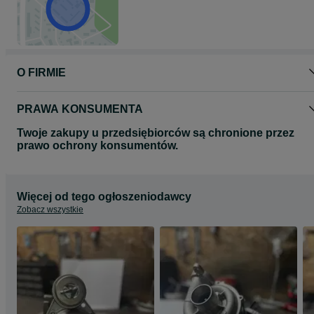
058145703EV
058145703EX
058145703H
058145703HV
058145703HX
058145703J
058145703JV
O FIRMIE
058145703JX
058145703L
058145703LV
PRAWA KONSUMENTA
058145703LX
058145703N
Twoje zakupy u przedsiębiorców są chronione przez
058145703NV
prawo ochrony konsumentów.
058145703NX
058145703Q
058145703QV
058145703QX
06A145703C
Więcej od tego ogłoszeniodawcy
06A145703CV
Zobacz wszystkie
06A145703CX
06A145703H
06A145703HV
06A145703HX
06A145703L
06A145703LV
06A145703LX
06A145704K
06A145704KV