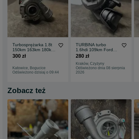
06A145704KX
AEB
AJH
AJL
ANP
APU
ARK
AVJ
AWL
AWT
Turbosprężarka 1.8t
TURBINA turbo
BFB
150km 163km 180km
1.6hdi 109km Ford
CFMA
audi a4 a6 vw passat
Mazda Citroen
300 zł
280 zł
AEB AWT
Kraków, Czyżyny
Posiadamy turbiny do wszystkich aut, robimy hybrydy do wszystkic
Katowice, Bogucice
Odświeżono dnia 08 sierpnia
modeli na zamówienie. Nie możesz znaleźć odpowiedniej turbiny?
Odświeżono dzisiaj o 09:44
2026
Zadzwoń do nas a rozwiążemy ten problem.
Zobacz też