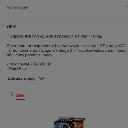
Volkswagen
OPIS
TURBOSPRĘŻARKA HYBRYDOWA 1.8T AWT / K03s
Sprzedam turbosprężarkę hybrydową do silników 1.8T grupy VAG.
Turbo idealne pod Stage 2 / Stage 3 — szybkie wstawanie, mocny
dół i duży potencjał mocy.
- Moc nawet 280-320KM
-Plug&Play
- Wzmocniony środek
- Większy wirnik kompresji
Zobacz więcej
- Wyważana wysokoobrotowo
- Po profesjonalnej regeneracji
- Gotowa do montażu
Zgłoś
Pasuje do:
Audi A4 B5 / B6
VW Passat B5 FL
Audi TT
Seat Leon 1.8T