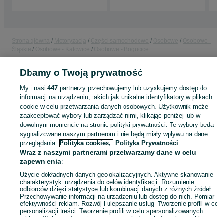
Strona główna
Motoryzacja
Części samochodowe
Osobowe
Osobowe -
Śląskie
Osobowe - Katowice
Osobowe - Bogucice
Dbamy o Twoją prywatność
KATEGORIA
My i nasi
447
partnerzy przechowujemy lub uzyskujemy dostęp do
informacji na urządzeniu, takich jak unikalne identyfikatory w plikach
ID:
1065868283
Wyświetlenia: 1
cookie w celu przetwarzania danych osobowych. Użytkownik może
zaakceptować wybory lub zarządzać nimi, klikając poniżej lub w
dowolnym momencie na stronie polityki prywatności. Te wybory będą
Zadzwoń / SMS
Wyślij wiadomość
sygnalizowane naszym partnerom i nie będą miały wpływu na dane
przeglądania.
Polityka cookies,
Polityka Prywatności
Wraz z naszymi partnerami przetwarzamy dane w celu
zapewnienia:
Użycie dokładnych danych geolokalizacyjnych. Aktywne skanowanie
charakterystyki urządzenia do celów identyfikacji. Rozumienie
odbiorców dzięki statystyce lub kombinacji danych z różnych źródeł.
Przechowywanie informacji na urządzeniu lub dostęp do nich. Pomiar
efektywności reklam. Rozwój i ulepszanie usług. Tworzenie profili w c
personalizacji treści. Tworzenie profili w celu spersonalizowanych