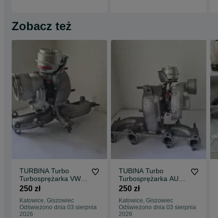
Zobacz też
TURBINA Turbo
TUBINA Turbo
Turbosprężarka VW
Turbosprężarka AUDI
Golf IV Bora AUDI A3
A3 Golf Bora Toledo
250 zł
250 zł
8L SEAT Leon Toledo
Leon SKODA Octavia
Katowice, Giszowiec
Katowice, Giszowiec
1.9 TDI 150KM ARL
1.9 TDI 130KM ASZ
Odświeżono dnia 03 sierpnia
Odświeżono dnia 03 sierpnia
2026
2026