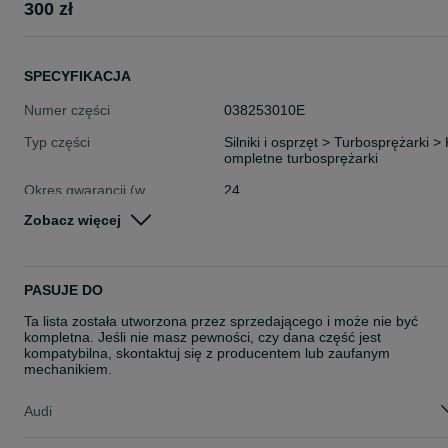
300 zł
SPECYFIKACJA
Numer części
038253010E
Typ części
Silniki i osprzęt > Turbosprężarki > 
ompletne turbosprężarki
Okres gwarancji (w
24
miesiącach)
Zobacz więcej
Stan
Nowe
Rodzaj
Silniki
PASUJE DO
Ta lista została utworzona przez sprzedającego i może nie być
kompletna. Jeśli nie masz pewności, czy dana część jest
kompatybilna, skontaktuj się z producentem lub zaufanym
mechanikiem.
Audi