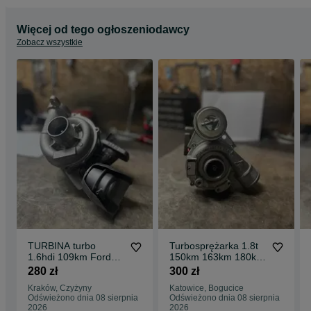
Więcej od tego ogłoszeniodawcy
Zobacz wszystkie
TURBINA turbo
Turbosprężarka 1.8t
1.6hdi 109km Ford
150km 163km 180km
Mazda Citroen
audi a4 a6 vw passat
280 zł
300 zł
AEB AWT
Kraków, Czyżyny
Katowice, Bogucice
Odświeżono dnia 08 sierpnia
Odświeżono dnia 08 sierpnia
2026
2026