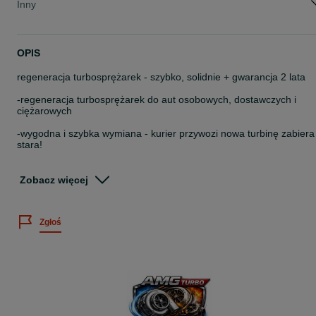
Inny
OPIS
regeneracja turbosprężarek - szybko, solidnie + gwarancja 2 lata
-regeneracja turbosprężarek do aut osobowych, dostawczych i
ciężarowych
-wygodna i szybka wymiana - kurier przywozi nowa turbinę zabiera
stara!
-gotowe, zregenerowane turbiny od ręki!
Zobacz więcej
turbina z ogłoszenia pasuje do:
bmw :
Zgłoś
-320d e46 2.0d
-520d e39 2.0d
kod silnika:
-m47d20