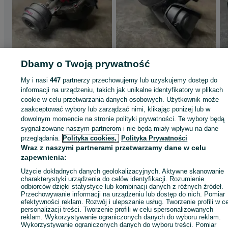
Dbamy o Twoją prywatność
TURBINA turbo audi
TURBINA turbo
vw passat skoda 1.9
1.6hdi 109km Ford
tdi 115km AJM AFN
Mazda Citroen
My i nasi
447
partnerzy przechowujemy lub uzyskujemy dostęp do
280 zł
280 zł
AVB
informacji na urządzeniu, takich jak unikalne identyfikatory w plikach
cookie w celu przetwarzania danych osobowych. Użytkownik może
Warszawa, Ochota
Kraków, Czyżyny
zaakceptować wybory lub zarządzać nimi, klikając poniżej lub w
Odświeżono dzisiaj o 13:30
Odświeżono dzisiaj o 12:17
dowolnym momencie na stronie polityki prywatności. Te wybory będą
sygnalizowane naszym partnerom i nie będą miały wpływu na dane
Zobacz też
przeglądania.
Polityka cookies,
Polityka Prywatności
Wraz z naszymi partnerami przetwarzamy dane w celu
zapewnienia:
Użycie dokładnych danych geolokalizacyjnych. Aktywne skanowanie
charakterystyki urządzenia do celów identyfikacji. Rozumienie
odbiorców dzięki statystyce lub kombinacji danych z różnych źródeł.
Przechowywanie informacji na urządzeniu lub dostęp do nich. Pomiar
efektywności reklam. Rozwój i ulepszanie usług. Tworzenie profili w c
personalizacji treści. Tworzenie profili w celu spersonalizowanych
reklam. Wykorzystywanie ograniczonych danych do wyboru reklam.
Wykorzystywanie ograniczonych danych do wyboru treści. Pomiar