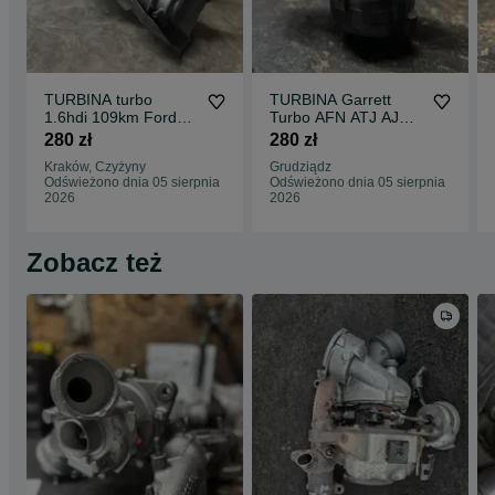
TURBINA turbo
TURBINA Garrett
1.6hdi 109km Ford
Turbo AFN ATJ AJM
Mazda Citroen
Audi VW Seat Skoda
280 zł
280 zł
1.9tdi 110KM 115KM
Kraków, Czyżyny
Grudziądz
Odświeżono dnia 05 sierpnia
Odświeżono dnia 05 sierpnia
2026
2026
Zobacz też