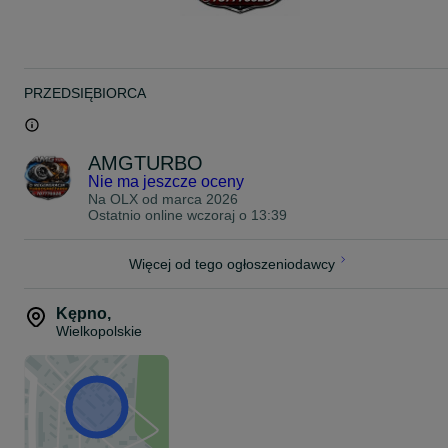
audi a3 8p turbo, garrett bmp, vag diesel turbo, bkd bmp turbo, 2.0
tdi turbo 140km
PRZEDSIĘBIORCA
AMGTURBO
Nie ma jeszcze oceny
Na OLX od
marca 2026
Ostatnio online wczoraj o 13:39
Więcej od tego ogłoszeniodawcy
Kępno
,
Wielkopolskie