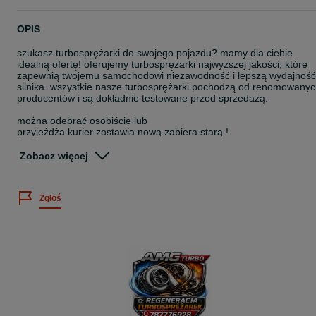
OPIS
szukasz turbosprężarki do swojego pojazdu? mamy dla ciebie
idealną ofertę! oferujemy turbosprężarki najwyższej jakości, które
zapewnią twojemu samochodowi niezawodność i lepszą wydajność
silnika. wszystkie nasze turbosprężarki pochodzą od renomowany
producentów i są dokładnie testowane przed sprzedażą.
można odebrać osobiście lub
przyjeżdża kurier zostawia nową zabiera starą !
do każdej naszej turbiny dołączamy 2-letnią gwarancje bez limitu
Zobacz więcej
kilometrów.
posiadamy turbosprężarki do każdego samochodu itd.
Zgłoś
przyjeżdża kurier zostawia nową zabiera starą !
w ofercie posiadamy turbosprężarki już zregenerowane
moc silnika: 140km - 103kw
kod silnika: bmm , bmp, bvd
pojemność: 1968 ccm 2.0 tdi
jesteś zainteresowany to zapraszam do kontaktu!
turbo bmp, turbina 2.0 tdi 140km, passat b6 turbo, golf 5 2.0 tdi,