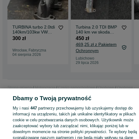
TURBINA turbo 2.0tdi
Turbina 2.0 TDI BMP
140km/103kw VW
140 km vw skoda
Golf V Passat B6
audi
300 zł
450 zł
Touran Jetta V Eos
469,25 zł z Pakietem
Caddy BMP/BMM
Wrocław, Fabryczna
Ochronnym
04 sierpnia 2026
Lubichowo
29 lipca 2026
Strona główna
Motoryzacja
Części samochodowe
Osobowe
Osobowe -
Wielkopolskie
Osobowe - Kępno
Dbamy o Twoją prywatność
My i nasi
447
partnerzy przechowujemy lub uzyskujemy dostęp do
KATEGORIA
informacji na urządzeniu, takich jak unikalne identyfikatory w plikach
cookie w celu przetwarzania danych osobowych. Użytkownik może
zaakceptować wybory lub zarządzać nimi, klikając poniżej lub w
ID:
1064674858
Wyświetlenia: 1
dowolnym momencie na stronie polityki prywatności. Te wybory będą
sygnalizowane naszym partnerom i nie będą miały wpływu na dane