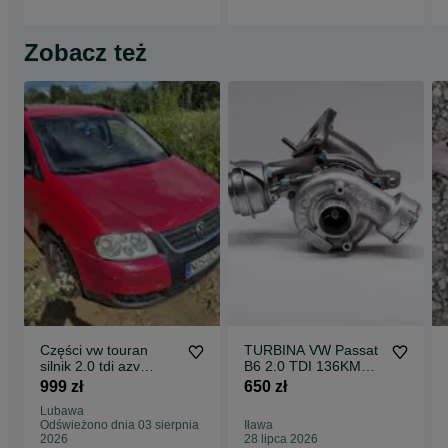
Zobacz też
Części vw touran
TURBINA VW Passat
silnik 2.0 tdi azv
B6 2.0 TDI 136KM
skrzynia hdv Kolor
Audi A4 B7 2.0 TDI
999 zł
650 zł
140KM BGW BPW
Lubawa
Odświeżono dnia 03 sierpnia
Iława
2026
28 lipca 2026