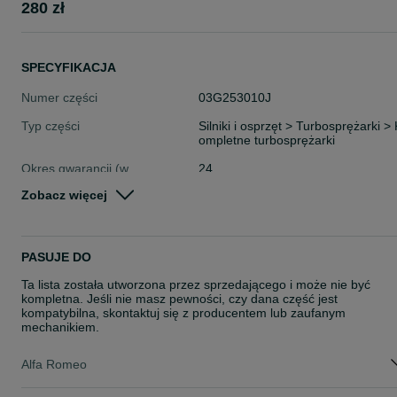
280 zł
SPECYFIKACJA
Numer części
03G253010J
Typ części
Silniki i osprzęt > Turbosprężarki > 
ompletne turbosprężarki
Okres gwarancji (w
24
miesiącach)
Zobacz więcej
Stan
Nowe
Rodzaj
Silniki
PASUJE DO
Ta lista została utworzona przez sprzedającego i może nie być
kompletna. Jeśli nie masz pewności, czy dana część jest
kompatybilna, skontaktuj się z producentem lub zaufanym
mechanikiem.
Alfa Romeo