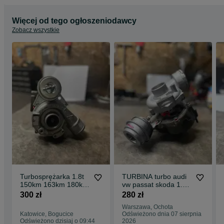
Więcej od tego ogłoszeniodawcy
Zobacz wszystkie
Turbosprężarka 1.8t
TURBINA turbo audi
150km 163km 180km
vw passat skoda 1.9
audi a4 a6 vw passat
tdi 115km AJM AFN
300 zł
280 zł
AEB AWT
AVB
Warszawa, Ochota
Katowice, Bogucice
Odświeżono dnia 07 sierpnia
Odświeżono dzisiaj o 09:44
2026