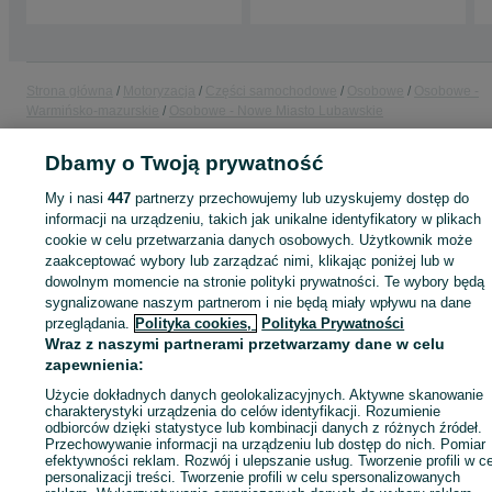
Strona główna
Motoryzacja
Części samochodowe
Osobowe
Osobowe -
Warmińsko-mazurskie
Osobowe - Nowe Miasto Lubawskie
Dbamy o Twoją prywatność
KATEGORIA
My i nasi
447
partnerzy przechowujemy lub uzyskujemy dostęp do
informacji na urządzeniu, takich jak unikalne identyfikatory w plikach
ID:
1064677285
Wyświetlenia: 
cookie w celu przetwarzania danych osobowych. Użytkownik może
zaakceptować wybory lub zarządzać nimi, klikając poniżej lub w
dowolnym momencie na stronie polityki prywatności. Te wybory będą
Zadzwoń / SMS
Wyślij wiadomość
sygnalizowane naszym partnerom i nie będą miały wpływu na dane
przeglądania.
Polityka cookies,
Polityka Prywatności
Wraz z naszymi partnerami przetwarzamy dane w celu
zapewnienia:
Użycie dokładnych danych geolokalizacyjnych. Aktywne skanowanie
charakterystyki urządzenia do celów identyfikacji. Rozumienie
odbiorców dzięki statystyce lub kombinacji danych z różnych źródeł.
Przechowywanie informacji na urządzeniu lub dostęp do nich. Pomiar
efektywności reklam. Rozwój i ulepszanie usług. Tworzenie profili w c
personalizacji treści. Tworzenie profili w celu spersonalizowanych