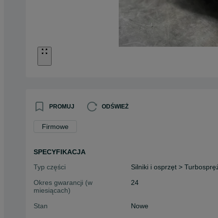
PROMUJ
ODŚWIEŻ
Firmowe
SPECYFIKACJA
Typ części
Silniki i osprzęt > Turbospr
Okres gwarancji (w
24
miesiącach)
Stan
Nowe