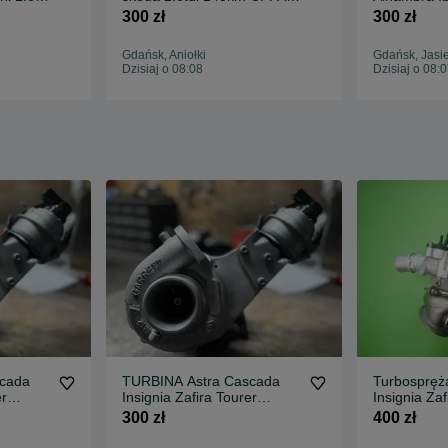
m
CFFB
VW Golf Pa
300 zł
300 zł
Gdańsk, Aniołki
Gdańsk, Jasi
Dzisiaj o 08:08
Dzisiaj o 08:
cada
TURBINA Astra Cascada
Turbospręż
er
Insignia Zafira Tourer
Insignia Za
5KM
2.0CDTI 130KM 165KM
t 140 km
300 zł
400 zł