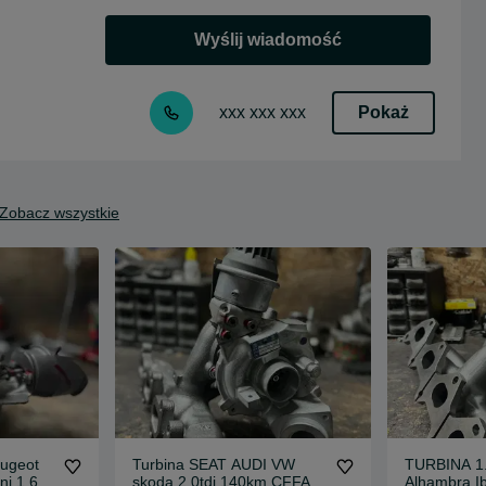
Wyślij wiadomość
Pokaż
xxx xxx xxx
Zobacz wszystkie
ugeot
Turbina SEAT AUDI VW
TURBINA 1.
ni 1.6d
skoda 2.0tdi 140km CFFA
Alhambra I