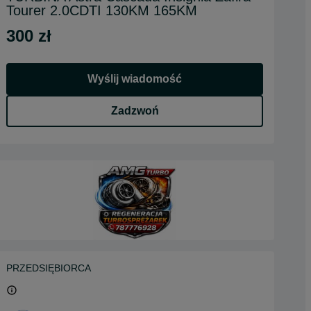
Tourer 2.0CDTI 130KM 165KM
300 zł
Wyślij wiadomość
Zadzwoń
PRZEDSIĘBIORCA