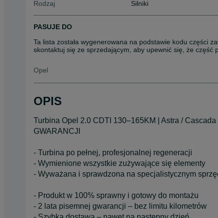
Rodzaj
Silniki
PASUJE DO
Ta lista została wygenerowana na podstawie kodu części za
skontaktuj się ze sprzedającym, aby upewnić się, że część
Opel
OPIS
Turbina Opel 2.0 CDTI 130–165KM | Astra / Cascada / I
GWARANCJI
- Turbina po pełnej, profesjonalnej regeneracji
- Wymienione wszystkie zużywające się elementy
- Wyważana i sprawdzona na specjalistycznym sprzę
- Produkt w 100% sprawny i gotowy do montażu
- 2 lata pisemnej gwarancji – bez limitu kilometrów
- Szybka dostawa – nawet na następny dzień