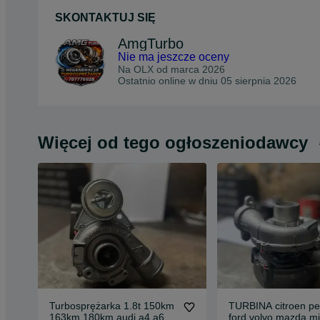
SKONTAKTUJ SIĘ
AmgTurbo
Nie ma jeszcze oceny
Na OLX od
marca 2026
Ostatnio online w dniu 05 sierpnia 2026
Więcej od tego ogłoszeniodawcy
Turbosprężarka 1.8t 150km
TURBINA citroen pe
163km 180km audi a4 a6
ford volvo mazda mi