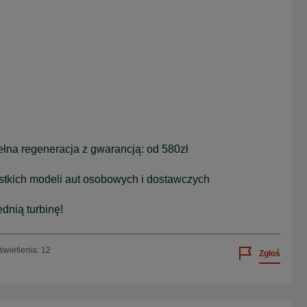
na regeneracja z gwarancją: od 580zł
ystkich modeli aut osobowych i dostawczych
nią turbinę!
wietlenia: 12
Zgłoś