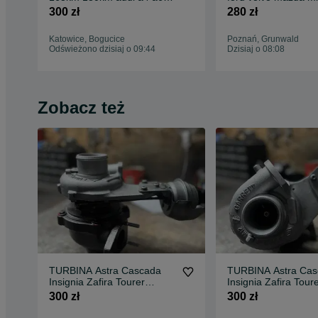
vw passat AEB AWT
hdi tdci 80kw 109k
300 zł
280 zł
Katowice, Bogucice
Poznań, Grunwald
Odświeżono dzisiaj o 09:44
Dzisiaj o 08:08
Zobacz też
TURBINA Astra Cascada
TURBINA Astra Cas
Insignia Zafira Tourer
Insignia Zafira Tour
2.0CDTI 130KM 165KM
2.0CDTI 130KM 16
300 zł
300 zł