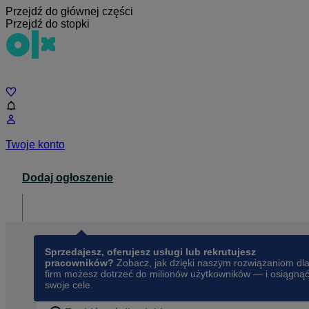
Przejdź do głównej części
Przejdź do stopki
Czat
Twoje konto
Dodaj ogłoszenie
Dla biznesu
opens in a new tab
Sprzedajesz, oferujesz usługi lub rekrutujesz
pracowników?
Zobacz, jak dzięki naszym rozwiązaniom dl
firm możesz dotrzeć do milionów użytkowników — i osiągną
swoje cele.