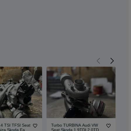
4 TSI TFSI Seat
Turbo TURBINA Audi VW
Tur
biza Skoda Fabia
Seat Skoda 1.9TDI 2.0TDI
84