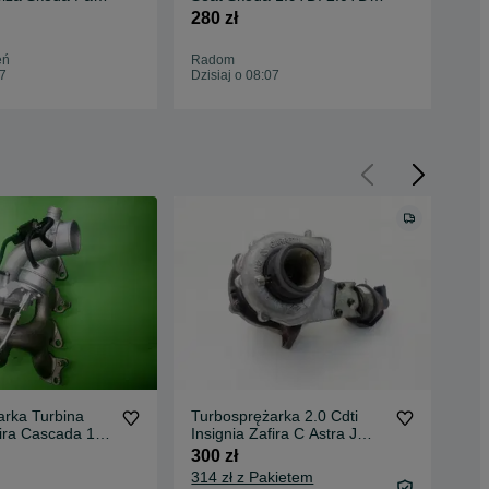
ssat
AWX AVF BLB BPW
DP
280 zł
300
eń
Radom
Gda
07
Dzisiaj o 08:07
Dzis
arka Turbina
Turbosprężarka 2.0 Cdti
fira Cascada 1,4
Insignia Zafira C Astra J
Tłumi
Cascada Saab 9-5
300 zł
OPE
55570748
314 zł z Pakietem
07.
239