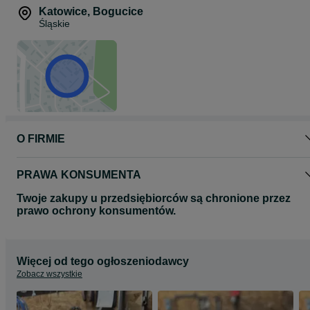
Katowice
,
Bogucice
polo
Śląskie
touran
silnik:
1.9 tdi – kod bls – 105 km
wersja z dpf lub bez
numer turbosprężarki:
O FIRMIE
5439 970 0029
stan:
PRAWA KONSUMENTA
regenerowana – jak nowa
Twoje zakupy u przedsiębiorców są chronione przez
prawo ochrony konsumentów.
brak luzów, brak wycieków
wymienione elementy zużywalne, turbina po testach
wysyłka / odbiór:
Więcej od tego ogłoszeniodawcy
Zobacz wszystkie
wysyłka kurierem
możliwy odbiór osobisty