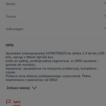
Skoda
Toyota
Volkswagen
OPIS
Sprzedam turbosprężarkę 54399700029 do silnika 1.9 tdi bls (105
km), wersja z filtrem dpf lub bez .
turbo po pełnej, profesjonalnej regeneracji, w 100% sprawne i
gotowe do montażu.
wyważone, sprawdzone na maszynie probierczej, kompletne i
czyste.
Podana cena dotyczy podstawowego czyszczenia. Pełna
regeneracja z gwarancją: od 580zł
pasuje do modeli:
Zobacz więcej
audi:
Zgłoś
a3 8p