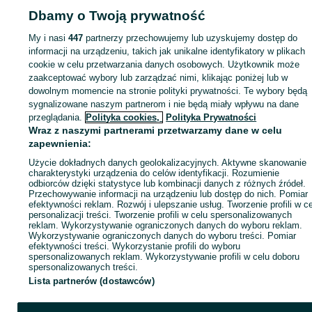
Dbamy o Twoją prywatność
KATEGORIA
My i nasi
447
partnerzy przechowujemy lub uzyskujemy dostęp do
informacji na urządzeniu, takich jak unikalne identyfikatory w plikach
cookie w celu przetwarzania danych osobowych. Użytkownik może
ID:
1064674405
Wyświetlenia: 1
zaakceptować wybory lub zarządzać nimi, klikając poniżej lub w
dowolnym momencie na stronie polityki prywatności. Te wybory będą
Zadzwoń / SMS
Wyślij wiadomość
sygnalizowane naszym partnerom i nie będą miały wpływu na dane
przeglądania.
Polityka cookies,
Polityka Prywatności
Wraz z naszymi partnerami przetwarzamy dane w celu
zapewnienia:
Użycie dokładnych danych geolokalizacyjnych. Aktywne skanowanie
charakterystyki urządzenia do celów identyfikacji. Rozumienie
odbiorców dzięki statystyce lub kombinacji danych z różnych źródeł.
Przechowywanie informacji na urządzeniu lub dostęp do nich. Pomiar
efektywności reklam. Rozwój i ulepszanie usług. Tworzenie profili w c
personalizacji treści. Tworzenie profili w celu spersonalizowanych
reklam. Wykorzystywanie ograniczonych danych do wyboru reklam.
Wykorzystywanie ograniczonych danych do wyboru treści. Pomiar
efektywności treści. Wykorzystanie profili do wyboru
spersonalizowanych reklam. Wykorzystywanie profili w celu doboru
spersonalizowanych treści.
Lista partnerów (dostawców)