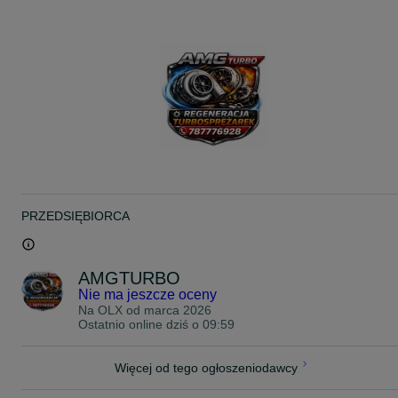
seat:
altea, altea xl
leon
toledo
skoda:
fabia
octavia ii
roomster
PRZEDSIĘBIORCA
superb
volkswagen (vw):
AMGTURBO
Nie ma jeszcze oceny
caddy
Na OLX od
marca 2026
Ostatnio online dziś o 09:59
golf v / vi
jetta
Więcej od tego ogłoszeniodawcy
passat b6