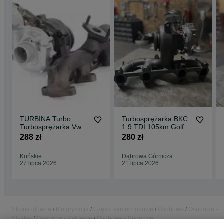
TURBINA Turbo
Turbosprężarka BKC
Turbosprężarka Vw
1.9 TDI 105km Golf V
Passat golf turan 1.9
Octavia Leon Turbo
288 zł
280 zł
Tdi 105 Km Bjb Bkc
Bxe
Końskie
Dąbrowa Górnicza
27 lipca 2026
21 lipca 2026
Strona główna
Motoryzacja
Części samochodowe
Osobowe
Osobowe -
Śląskie
Osobowe - Katowice
Osobowe - Bogucice