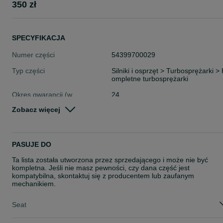
350 zł
SPECYFIKACJA
Numer części
54399700029
Typ części
Silniki i osprzęt > Turbosprężarki > 
ompletne turbosprężarki
Okres gwarancji (w
24
miesiącach)
Zobacz więcej
Stan
Nowe
Rodzaj
Silniki
PASUJE DO
Ta lista została utworzona przez sprzedającego i może nie być
kompletna. Jeśli nie masz pewności, czy dana część jest
kompatybilna, skontaktuj się z producentem lub zaufanym
mechanikiem.
Seat