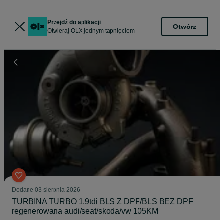
Przejdź do aplikacji
Otwórz
Otwieraj OLX jednym tapnięciem
Dodane
03 sierpnia 2026
TURBINA TURBO 1.9tdi BLS Z DPF/BLS BEZ DPF
regenerowana audi/seat/skoda/vw 105KM