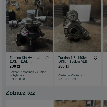
NUMERY TURBINY:
54399700029
54399700068
54399700072
54399880029
54399880068
54399880072
5439 970 0029
5439 970 0068
5439 970 0072
5439 988 0029
5439 988 0068
03G253014D
03G253014DV
03G253014DX
Turbina Kia Hyundai
Turbina 1.8t 150km
03G253014M
110km 115km
163km 180km AEB
03G253014MV
1.6CRDI
AJH AJL ANP APU
280 zł
280 zł
ARK AVJ AWL AWT
Poznań, Antoninek-Zieliniec-
BFB CFMA
Kobylepole
Oleśnica, Oleśnica
Dzisiaj o 10:01
Dzisiaj o 10:01
Zobacz też