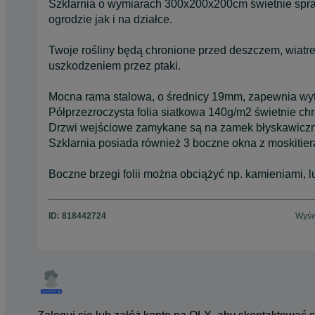
Szklarnia o wymiarach 300x200x200cm świetnie spraw
ogrodzie jak i na działce.
Twoje rośliny będą chronione przed deszczem, wiatr
uszkodzeniem przez ptaki.
Mocna rama stalowa, o średnicy 19mm, zapewnia wytrz
Półprzezroczysta folia siatkowa 140g/m2 świetnie ch
Drzwi wejściowe zamykane są na zamek błyskawiczn
Szklarnia posiada również 3 boczne okna z moskitier
Boczne brzegi folii można obciążyć np. kamieniami, l
ID:
818442724
Wyśw