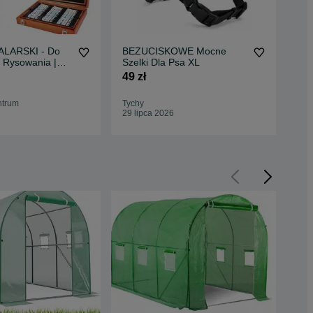
LARSKI - Do
BEZUCISKOWE Mocne
HI
 Rysowania |
Szelki Dla Psa XL
Mat
ty
Gra
49 zł
99 
ntrum
Tychy
Wro
29 lipca 2026
27 