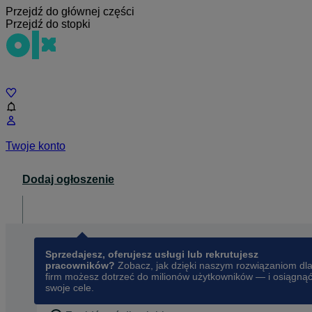
Przejdź do głównej części
Przejdź do stopki
Czat
Twoje konto
Dodaj ogłoszenie
Dla biznesu
opens in a new tab
Sprzedajesz, oferujesz usługi lub rekrutujesz
pracowników?
Zobacz, jak dzięki naszym rozwiązaniom dl
firm możesz dotrzeć do milionów użytkowników — i osiągną
swoje cele.