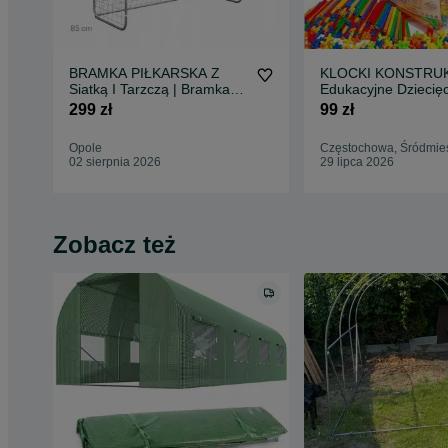
BRAMKA PIŁKARSKA Z
KLOCKI KONSTRU
Siatką I Tarzczą | Bramka
Edukacyjne Dziecię
Do Piłki Nożnej
Zabawy i Nauki
299 zł
99 zł
Opole
Częstochowa, Śródmie
02 sierpnia 2026
29 lipca 2026
Zobacz też