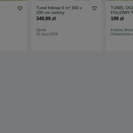
Tunel foliowy 6 m² 300 x
TUNEL O
200 cm zielony
FOLIOWY 
Szklarnia 
349,99 zł
199 zł
SUPER Pom
Opole
Kraków, Bień
31 lipca 2026
Odświeżono d