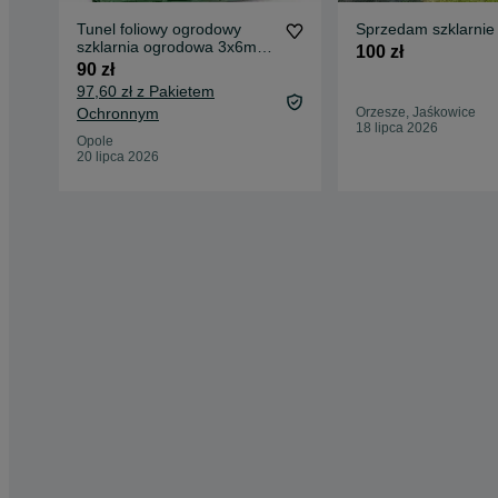
Tunel foliowy ogrodowy
Sprzedam szklarnie
szklarnia ogrodowa 3x6m
100 zł
foliak tyczki 18m2 zielony
90 zł
97,60 zł z Pakietem
Ochronnym
Orzesze, Jaśkowice
18 lipca 2026
Opole
20 lipca 2026