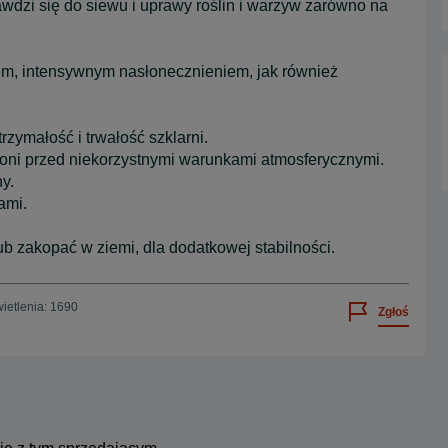
dzi się do siewu i uprawy roślin i warzyw zarówno na
em, intensywnym nasłonecznieniem, jak również
ymałość i trwałość szklarni.
roni przed niekorzystnymi warunkami atmosferycznymi.
y.
ami.
ub zakopać w ziemi, dla dodatkowej stabilności.
ietlenia: 1690
Zgłoś