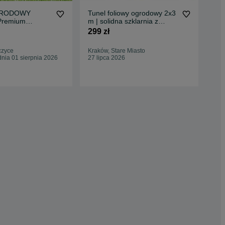
GRODOWY
Tunel foliowy ogrodowy 2x3
TU
Premium
m | solidna szklarnia z
FO
3x2m FOLIA 6m2
oknami i zamkiem
2,5
299 zł
419
ocja
PR
czyce
Kraków, Stare Miasto
Kra
nia 01 sierpnia 2026
27 lipca 2026
Odś