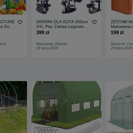
KCYJNE
DRAPAK DLA KOTA 200cm
ZESTAW MA
ce Do
XXL Plac Zabaw Legowisko
Malowania i
| 3 Kolory
184 Elemen
399 zł
199 zł
ście
Warszawa, Wesoła
Szczecin, Ce
29 lipca 2026
29 lipca 2026