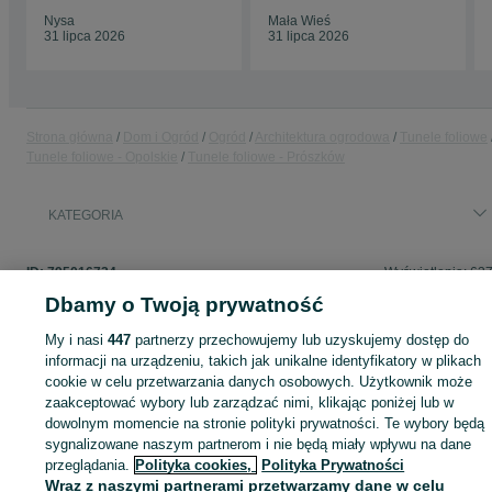
Nysa
Mała Wieś
31 lipca 2026
31 lipca 2026
Strona główna
Dom i Ogród
Ogród
Architektura ogrodowa
Tunele foliowe
Tunele foliowe - Opolskie
Tunele foliowe - Prószków
KATEGORIA
ID:
795016724
Wyświetlenia: 63
Dbamy o Twoją prywatność
My i nasi
447
partnerzy przechowujemy lub uzyskujemy dostęp do
informacji na urządzeniu, takich jak unikalne identyfikatory w plikach
Zaloguj się lub załóż konto na OLX, aby skontaktować się z t
cookie w celu przetwarzania danych osobowych. Użytkownik może
sprzedającym
zaakceptować wybory lub zarządzać nimi, klikając poniżej lub w
dowolnym momencie na stronie polityki prywatności. Te wybory będą
sygnalizowane naszym partnerom i nie będą miały wpływu na dane
Zaloguj się / Załóż konto
przeglądania.
Polityka cookies,
Polityka Prywatności
Wraz z naszymi partnerami przetwarzamy dane w celu