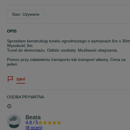
Stan: Używane
OPIS
Sprzedam konstrukcję tunelu ogrodniczego o wymiarach 6m x 30m
Wysokość 3m.
Tunel do demontażu. Odbiór osobisty. Możliwość obejrzenia.
Pomoc przy załatwieniu transportu lub transport własny. Cena za
jeden.
Zgłoś
OSOBA PRYWATNA
Beata
4.8
/
5
(
8 ocen
)