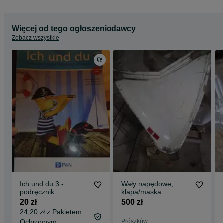
Więcej od tego ogłoszeniodawcy
Zobacz wszystkie
Ich und du 3 -
Wały napędowe,
podręcznik
klapa/maska
Warszawa M20
20 zł
500 zł
24,20 zł z Pakietem
Ochronnym
Prószków