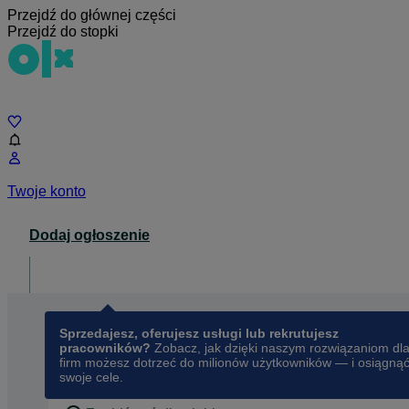
Przejdź do głównej części
Przejdź do stopki
Czat
Twoje konto
Dodaj ogłoszenie
Dla biznesu
opens in a new tab
Sprzedajesz, oferujesz usługi lub rekrutujesz
pracowników?
Zobacz, jak dzięki naszym rozwiązaniom dl
firm możesz dotrzeć do milionów użytkowników — i osiągną
swoje cele.