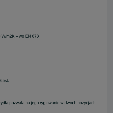
,70 W/m2K – wg EN 673
65st.
rzydła pozwala na jego ryglowanie w dwóch pozycjach