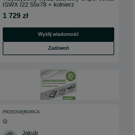
ISWX I22 55x78 + kołnierz
1 729 zł
Wyślij wiadomość
Zadzwoń
PRZEDSIĘBIORCA
Jakub