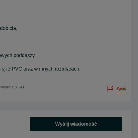
dobicia.
kowych poddaszy
rsji z PVC oraz w innych rozmiarach.
ietlenia: 7393
Zgłoś
Wyślij wiadomość