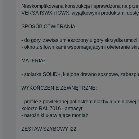
Nieskomplikowana konstrukcja i sprawdzona na przes
VERSA ISWX i IGWX, wyjątkowymi produktami dostę
SPOSÓB OTWIERANIA:
- do góry, zawias umieszczony u góry skrzydła umożl
- okno z siłownikami wspomagającymi otwieranie skr
MATERIAŁ:
- stolarka SOLID+, klejone drewno sosnowe, zabezpi
WYKOŃCZENIE ZEWNĘTRZNE:
- profile z powlekanej poliestrem blachy aluminiowej
kolorze RAL 7016 - antracyt
- narożniki ułatwiające montaż
ZESTAW SZYBOWY I22: