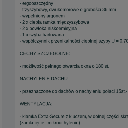
- ergooszczędny
- trzyszybowy, dwukomorowe o grubości 36 mm
- wypełniony argonem
- 2 x ciepła ramka międzyszybowa
- 2 x powłoka niskoemisyjna
- 1 x szyba hartowana
- współczynnik przenikalności cieplnej szyby U = 0
CECHY SZCZEGÓLNE:
- możliwość pełnego otwarcia okna o 180 st.
NACHYLENIE DACHU:
- przeznaczone do dachów o nachyleniu połaci 15st.- 
WENTYLACJA:
- klamka Extra-Secure z kluczem, w dolnej części sk
(zamknięcie i mikrouchylenie)