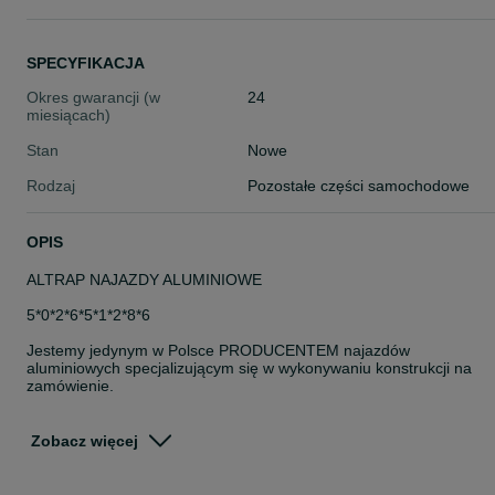
SPECYFIKACJA
Okres gwarancji (w
24
miesiącach)
Stan
Nowe
Rodzaj
Pozostałe części samochodowe
OPIS
ALTRAP NAJAZDY ALUMINIOWE
5*0*2*6*5*1*2*8*6
Jestemy jedynym w Polsce PRODUCENTEM najazdów
aluminiowych specjalizującym się w wykonywaniu konstrukcji na
zamówienie.
W stałej ofercie ponad 40 modeli dostępnych OD RĘKI
Zobacz więcej
Gwarantujemy najszybszy czas realizacji i możliwość dostawy na
terenie całej Europy