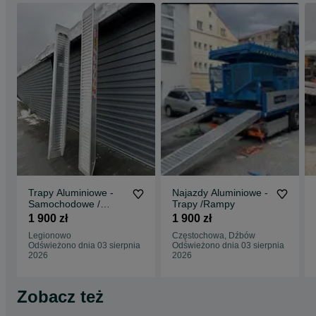
Trapy Aluminiowe -
Najazdy Aluminiowe -
Samochodowe /
Trapy /Rampy
Rampy / Najzady
1 900 zł
1 900 zł
Legionowo
Częstochowa, Dźbów
Odświeżono dnia 03 sierpnia
Odświeżono dnia 03 sierpnia
2026
2026
Zobacz też