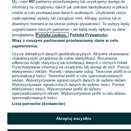
My i nasi
447
partnerzy przechowujemy lub uzyskujemy dostęp do
informacji na urządzeniu, takich jak unikalne identyfikatory w plikach
cookie w celu przetwarzania danych osobowych. Użytkownik może
KATEGORIA
zaakceptować wybory lub zarządzać nimi, klikając poniżej lub w
dowolnym momencie na stronie polityki prywatności. Te wybory będą
ID:
sygnalizowane naszym partnerom i nie będą miały wpływu na dane
895790538
Wyświetlenia: 1
przeglądania.
Polityka cookies,
Polityka Prywatności
Wraz z naszymi partnerami przetwarzamy dane w celu
Zadzwoń / SMS
Wyślij wiadomość
zapewnienia:
Użycie dokładnych danych geolokalizacyjnych. Aktywne skanowanie
charakterystyki urządzenia do celów identyfikacji. Rozumienie
odbiorców dzięki statystyce lub kombinacji danych z różnych źródeł.
Przechowywanie informacji na urządzeniu lub dostęp do nich. Pomiar
efektywności reklam. Rozwój i ulepszanie usług. Tworzenie profili w c
personalizacji treści. Tworzenie profili w celu spersonalizowanych
reklam. Wykorzystywanie ograniczonych danych do wyboru reklam.
Wykorzystywanie ograniczonych danych do wyboru treści. Pomiar
efektywności treści. Wykorzystanie profili do wyboru
spersonalizowanych reklam. Wykorzystywanie profili w celu doboru
spersonalizowanych treści.
Lista partnerów (dostawców)
Akceptuj wszystkie