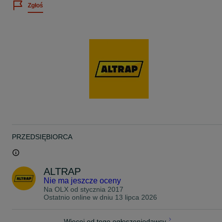
Zgłoś
Na państwa życzenie możemy dostosować długość i szerokość
najazdów. Dodatkowo jesteśmy w stanie zainstalować dowolne
rodzaje mocowań.
Nasz doradca w zaledwie kilka minut jest w stanie dobrać idealny
model do Państwa pojazdu.
Naszymi stałymi klientami są producenci przyczep i zabudów w
Europie.
Nasze produkty podlegają najbardziej restrykcyjnym normom
Polskiego Instytutu Maszyn Budowlanych.
Jesteśmy do waszej dyspozycji 7 dni w tygodniu.
Cechy:
- CERTYFIKAT ECJiP
PRZEDSIĘBIORCA
- rekomendacja IMB (Instytut Maszyn Budowlanych)
- powierzchnia antypoślizgowa
- góra płaska (bez rantów)
- środek wypełniony bardzo wytrzymałym aluminium
ALTRAP
- bardzo lekkie
Nie ma jeszcze oceny
- łatwość w transporcie (można włożyć jeden najazd w drugi)
- wysokość załadunku nawet do 110cm
Na OLX od
stycznia 2017
- wszechstronne zastosowanie (koparki/ładowarki/maszyny
Ostatnio online w dniu 13 lipca 2026
rolnicze/samochody osobowe/quady/minikoparki
Kupując POLSKIE produkty wspierasz Polskę gospodarkę
Więcej od tego ogłoszeniodawcy