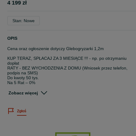
4 199 zł
Stan: Nowe
OPIS
Cena oraz ogłoszenie dotyczy Glebogryzarki 1,2m
KUP TERAZ, SPŁACAJ ZA 3 MIESIĄCE !!! - np. po otrzymaniu
dopłat
RATY - BEZ WYCHODZENIA Z DOMU (Wniosek przez telefon,
podpis na SMS)
Do kwoty 50 tys.
Na 5 Rat – 0%
Na 10 rat – 2%
Zobacz więcej
Glebogryzarka od 1,2m do 2,0m
Bomet lub Strumyk
Zgłoś
KONTAKT: 5*1*3*3*6*6*8*7*3
NA INNYCH OGŁOSZENIACH ZNAJDZIESZ INNE MASZYNY!
ZAPRASZAMY DO KONTAKTU TELEFONICZNEGO
Glebogryzarka od 1,2m do 2,0m