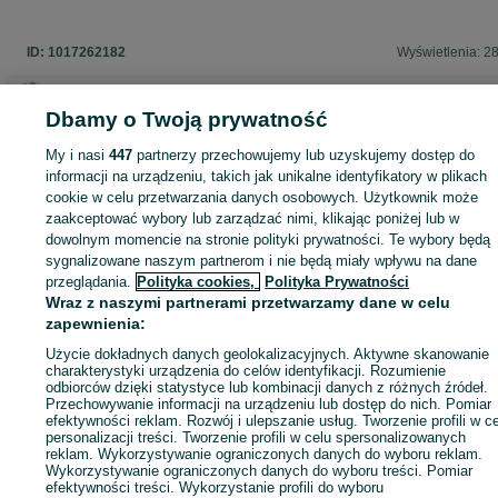
ID:
1017262182
Wyświetlenia: 2
Dbamy o Twoją prywatność
Zaloguj się lub załóż konto na OLX, aby skontaktować się z t
My i nasi
447
partnerzy przechowujemy lub uzyskujemy dostęp do
sprzedającym
informacji na urządzeniu, takich jak unikalne identyfikatory w plikach
cookie w celu przetwarzania danych osobowych. Użytkownik może
zaakceptować wybory lub zarządzać nimi, klikając poniżej lub w
dowolnym momencie na stronie polityki prywatności. Te wybory będą
Zaloguj się / Załóż konto
sygnalizowane naszym partnerom i nie będą miały wpływu na dane
przeglądania.
Polityka cookies,
Polityka Prywatności
Wraz z naszymi partnerami przetwarzamy dane w celu
Zadzwoń / SMS
Wyślij wiadomość
zapewnienia:
Użycie dokładnych danych geolokalizacyjnych. Aktywne skanowanie
charakterystyki urządzenia do celów identyfikacji. Rozumienie
odbiorców dzięki statystyce lub kombinacji danych z różnych źródeł.
Przechowywanie informacji na urządzeniu lub dostęp do nich. Pomiar
efektywności reklam. Rozwój i ulepszanie usług. Tworzenie profili w c
personalizacji treści. Tworzenie profili w celu spersonalizowanych
reklam. Wykorzystywanie ograniczonych danych do wyboru reklam.
Wykorzystywanie ograniczonych danych do wyboru treści. Pomiar
efektywności treści. Wykorzystanie profili do wyboru