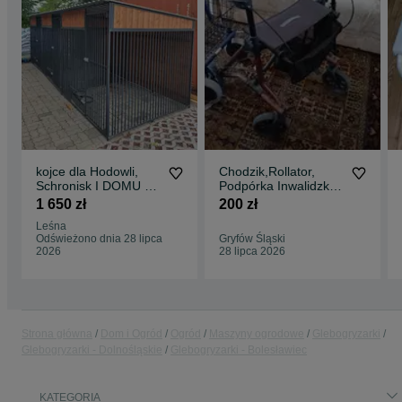
kojce dla Hodowli,
Chodzik,Rollator,
Schronisk I DOMU –
Podpórka Inwalidzka
PRODUCENT!
4-Kołowa
1 650 zł
200 zł
Leśna
Odświeżono dnia 28 lipca
Gryfów Śląski
2026
28 lipca 2026
Strona główna
Dom i Ogród
Ogród
Maszyny ogrodowe
Glebogryzarki
Glebogryzarki - Dolnośląskie
Glebogryzarki - Bolesławiec
KATEGORIA