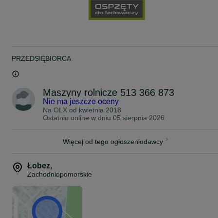
Liczba noży 36 szt
Zapotrzebowanie mocy: 21 km
Liczba wirników: 6 szt
Podział wirników: 225
Waga: 320 kg
- polski produkt wysokiej jakości
- solidna konstrukcja
PRZEDSIĘBIORCA
- łatwe agregowanie z ciągnikiem
- małe zapotrzebowanie mocy 25-40KM
- niskie koszty eksploatacji
- serwis gwarancyjny i pogwarancyjny na terenie całego kraju
Maszyny rolnicze 513 366 873
Zastosowanie:
Nie ma jeszcze oceny
- spulchnianie gleby przy zwalczaniu chwastów
- obróbka ściernisk
Na OLX od
kwietnia 2018
- przygotowanie gruntu pod siew
Ostatnio online w dniu 05 sierpnia 2026
- mieszanie nawozu z glebą
Więcej od tego ogłoszeniodawcy
""W SWOJEJ OFERCIE POSIADAMY
Łobez
,
PŁUG OBROTOWY
Zachodniopomorskie
PŁUG ZAGONOWY
PŁUG JEDNOBELKOWY
AGREGAT PODORYWKOWY / ZAB. KOŁKOWE
AGREGAT PODORYWKOWY / ZAB. ŚLIMAKOWE