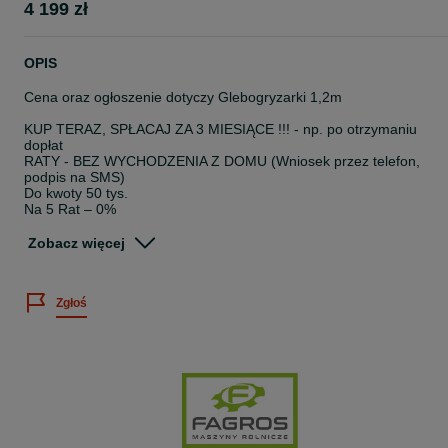
4 199 zł
OPIS
Cena oraz ogłoszenie dotyczy Glebogryzarki 1,2m
KUP TERAZ, SPŁACAJ ZA 3 MIESIĄCE !!! - np. po otrzymaniu
dopłat
RATY - BEZ WYCHODZENIA Z DOMU (Wniosek przez telefon,
podpis na SMS)
Do kwoty 50 tys.
Na 5 Rat – 0%
Na 10 rat – 2%
Zobacz więcej
Glebogryzarka od 1,2m do 2,0m
Bomet lub Strumyk
Zgłoś
KONTAKT: 5*1*3*3*6*6*8*7*3
NA INNYCH OGŁOSZENIACH ZNAJDZIESZ INNE MASZYNY!
ZAPRASZAMY DO KONTAKTU TELEFONICZNEGO
Glebogryzarka od 1,2m do 2,0m
Bomet lub Strumyk
Glebogryzarka 1,2m-2.0
Dane techniczne:
Głębokość: 120cm