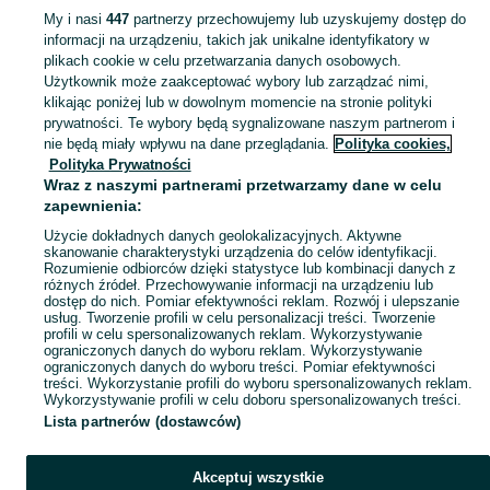
My i nasi
447
partnerzy przechowujemy lub uzyskujemy dostęp do
informacji na urządzeniu, takich jak unikalne identyfikatory w
plikach cookie w celu przetwarzania danych osobowych.
Użytkownik może zaakceptować wybory lub zarządzać nimi,
klikając poniżej lub w dowolnym momencie na stronie polityki
prywatności. Te wybory będą sygnalizowane naszym partnerom i
Glebogryzarka do
Nowa glebogryzarka
nie będą miały wpływu na dane przeglądania.
Polityka cookies,
minitraktora, traktora
Agrostar zawieszana
Polityka Prywatności
c-360,330
do traktora Dostawa
1 700 zł
5 899 zł
Wraz z naszymi partnerami przetwarzamy dane w celu
zapewnienia:
Połczyn-Zdrój
Kamień Pomorski
Użycie dokładnych danych geolokalizacyjnych. Aktywne
24 lipca 2026
06 sierpnia 2026
skanowanie charakterystyki urządzenia do celów identyfikacji.
Rozumienie odbiorców dzięki statystyce lub kombinacji danych z
różnych źródeł. Przechowywanie informacji na urządzeniu lub
dostęp do nich. Pomiar efektywności reklam. Rozwój i ulepszanie
usług. Tworzenie profili w celu personalizacji treści. Tworzenie
profili w celu spersonalizowanych reklam. Wykorzystywanie
Strona główna
Dom i Ogród
Ogród
Maszyny ogrodowe
Glebogryzarki
ograniczonych danych do wyboru reklam. Wykorzystywanie
Glebogryzarki - Zachodniopomorskie
Glebogryzarki - Łobez
ograniczonych danych do wyboru treści. Pomiar efektywności
treści. Wykorzystanie profili do wyboru spersonalizowanych reklam.
Wykorzystywanie profili w celu doboru spersonalizowanych treści.
KATEGORIA
Lista partnerów (dostawców)
ID:
1016782857
Wyświetlenia: 1
Akceptuj wszystkie