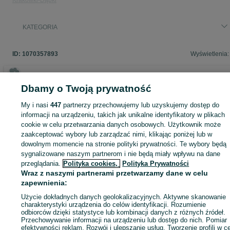
Krakówki-Dąbki
KATEGORIA
ID:
1070357893
Wyświetlenia:
Dbamy o Twoją prywatność
Zaloguj się lub załóż konto na OLX, aby skontaktować się z t
My i nasi
447
partnerzy przechowujemy lub uzyskujemy dostęp do
sprzedającym
informacji na urządzeniu, takich jak unikalne identyfikatory w plikach
cookie w celu przetwarzania danych osobowych. Użytkownik może
zaakceptować wybory lub zarządzać nimi, klikając poniżej lub w
Zaloguj się / Załóż konto
dowolnym momencie na stronie polityki prywatności. Te wybory będą
sygnalizowane naszym partnerom i nie będą miały wpływu na dane
przeglądania.
Polityka cookies,
Polityka Prywatności
Kup
Wraz z naszymi partnerami przetwarzamy dane w celu
zapewnienia:
Użycie dokładnych danych geolokalizacyjnych. Aktywne skanowanie
charakterystyki urządzenia do celów identyfikacji. Rozumienie
odbiorców dzięki statystyce lub kombinacji danych z różnych źródeł.
Przechowywanie informacji na urządzeniu lub dostęp do nich. Pomiar
efektywności reklam. Rozwój i ulepszanie usług. Tworzenie profili w c