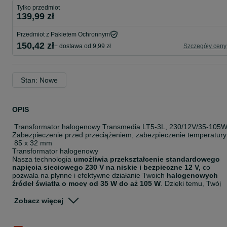
Tylko przedmiot
139,99 zł
Przedmiot z Pakietem Ochronnym
150,42 zł
+ dostawa od 9,99 zł
Szczegóły ceny
Stan: Nowe
OPIS
Transformator halogenowy Transmedia LT5-3L, 230/12V/35-105
Zabezpieczenie przed przeciążeniem, zabezpieczenie temperatury
85 x 32 mm
Transformator halogenowy
Nasza technologia
umożliwia przekształcenie standardowego
napięcia sieciowego 230 V na niskie i bezpieczne 12 V,
co
pozwala na płynne i efektywne działanie Twoich
halogenowych
źródeł światła o mocy od 35 W do aż 105 W
. Dzięki temu, Twój
dom stanie się oazą przytulnego blasku i wyjątkowej atmosfery.
Zobacz więcej
Z kompaktowymi
wymiarami średnicy 85 mm i wysokości 32 m