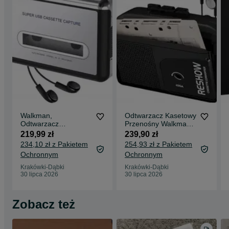
Moc w watach:
105 W
Waga przedmiotu:
140 g
#MB397
Walkman,
Odtwarzacz Kasetowy
Odtwarzacz
Przenośny Walkman
Kasetowy, Kaset,
Konwerter USB na
219,99 zł
239,90 zł
Przenośny RETRO
MP3 Głośnik
234,10 zł z Pakietem
254,93 zł z Pakietem
Konwerter +
Słuchawk
Ochronnym
Ochronnym
Słuchawki
Krakówki-Dąbki
Krakówki-Dąbki
30 lipca 2026
30 lipca 2026
Zobacz też