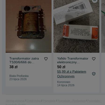
Transformator zatra
Yafido Transformator
TS30/6/666 do
elektroniczny
lampowca
halogenowy 230V
38 zł
50 zł
60W (27)
55,99 zł z Pakietem
Biała Podlaska
Ochronnym
23 lipca 2026
Koronowo
14 lipca 2026
Strona główna
Elektronika
Pozostałe
Pozostałe - Podlaskie
Pozostałe -