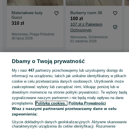
Materiałowe buty
Burberry rozm 36
Gucci
100 zł
310 zł
107 zł z Pakietem
Ochronnym
Warszawa, Praga-Południe
Warszawa, Śródmieście
30 lipca 2026
01 sierpnia 2026
Dbamy o Twoją prywatność
Strona główna
Moda
Buty damskie
Trampki
Trampki - Mazowieckie
My i nasi
447
partnerzy przechowujemy lub uzyskujemy dostęp do
Trampki - Warszawa
Trampki - Mokotów
informacji na urządzeniu, takich jak unikalne identyfikatory w plikach
cookie w celu przetwarzania danych osobowych. Użytkownik może
zaakceptować wybory lub zarządzać nimi, klikając poniżej lub w
KATEGORIA
dowolnym momencie na stronie polityki prywatności. Te wybory będą
sygnalizowane naszym partnerom i nie będą miały wpływu na dane
przeglądania.
Polityka cookies,
Polityka Prywatności
ID:
1076821532
Wyświetlenia: 
Wraz z naszymi partnerami przetwarzamy dane w celu
zapewnienia:
Wyślij wiadomość
Kup
Użycie dokładnych danych geolokalizacyjnych. Aktywne skanowanie
charakterystyki urządzenia do celów identyfikacji. Rozumienie