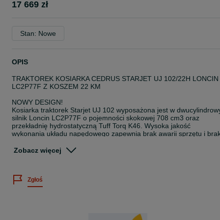
17 669 zł
Stan: Nowe
OPIS
TRAKTOREK KOSIARKA CEDRUS STARJET UJ 102/22H LONCIN
LC2P77F Z KOSZEM 22 KM
NOWY DESIGN!
Kosiarka traktorek Starjet UJ 102 wyposażona jest w dwucylindrow
silnik Loncin LC2P77F o pojemności skokowej 708 cm3 oraz
przekładnię hydrostatyczną Tuff Torq K46. Wysoka jakość
wykonania układu napędowego zapewnia brak awarii sprzętu i bra
konieczności wymiany najważniejszych podzespołów maszyny prz
długi czas. Traktorek Cedrus Starjet o szerokości koszenia 102 cm
Zobacz więcej
daje dużą powierzchnię koszenia, dzięki czemu zmniejsza się ilość
wymaganych przejazdów i zawróceń na trawniku, co przekłada się
na końcową wydajność w przeliczeniu na m2. Wysokość koszenia
Zgłoś
jest regulowana w 7 pozycjach w zakresie 25 - 80 mm. Przy
zastosowaniu dodatkowych akcesoriów traktorek może być
wykorzystywany przez cały rok. Do traktorka można założyć pług d
odśnieżania, a w połączeniu z zimowymi łańcuchami na koła nasza
maszyna poradzi sobie na śliskiej, oblodzonej powierzchni.