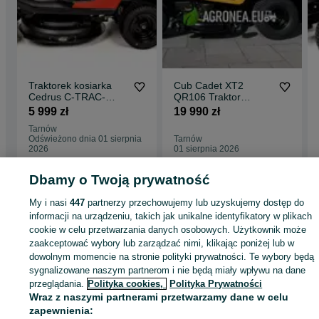
Traktorek kosiarka
Cub Cadet XT2
Cedrus C-TRAC-
QR106 Traktor
65HC Loncin 224CC
kosiarka V2 Kawasaki
5 999 zł
19 990 zł
65cm Hydro
24KM Gwarancja
Tarnów
Raty 0% bez wpłaty
Odświeżono dnia 01 sierpnia
Tarnów
zobacz made in USA
2026
01 sierpnia 2026
Dbamy o Twoją prywatność
Strona główna
Dom i Ogród
Ogród
Kosiarki
Traktorki
Traktorki -
My i nasi
447
partnerzy przechowujemy lub uzyskujemy dostęp do
Małopolskie
Traktorki - Tarnów
informacji na urządzeniu, takich jak unikalne identyfikatory w plikach
cookie w celu przetwarzania danych osobowych. Użytkownik może
zaakceptować wybory lub zarządzać nimi, klikając poniżej lub w
KATEGORIA
dowolnym momencie na stronie polityki prywatności. Te wybory będą
sygnalizowane naszym partnerom i nie będą miały wpływu na dane
ID:
1053682656
Wyświetlenia: 4
przeglądania.
Polityka cookies,
Polityka Prywatności
Wraz z naszymi partnerami przetwarzamy dane w celu
zapewnienia: