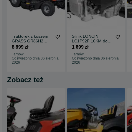
Pon - Pt: 9:00 - 17:00
Sobota: 9:00 - 13:00
www.firmahortus.pl
firmahortus.olx.pl
www.sklephortus.pl
Traktorek z koszem
Silnik LONCIN
GRASS GR86H2
LC1P92F 16KM do
Loncin 452cm3 86cm
traktorka POMPA
8 899 zł
1 699 zł
hydro
452c filtr oleju
Tarnów
Tarnów
Odświeżono dnia 06 sierpnia
Odświeżono dnia 06 sierpnia
2026
2026
Zobacz też