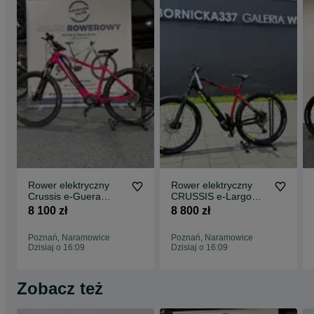
Rower elektryczny
Rower elektryczny
Crussis e-Guera
CRUSSIS e-Largo
7.10-(522 Wh) (19)
M510 9.8-M 22"
8 100 zł
8 800 zł
Raty 0%
aluminium Raty 0%
Poznań, Naramowice
Poznań, Naramowice
Dzisiaj o 16:09
Dzisiaj o 16:09
Zobacz też