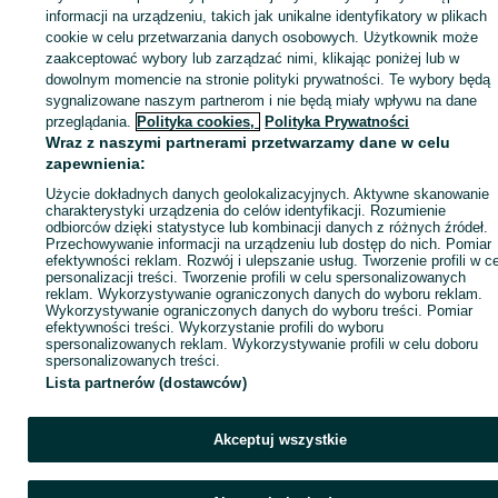
informacji na urządzeniu, takich jak unikalne identyfikatory w plikach
cookie w celu przetwarzania danych osobowych. Użytkownik może
KATEGORIA
zaakceptować wybory lub zarządzać nimi, klikając poniżej lub w
dowolnym momencie na stronie polityki prywatności. Te wybory będą
sygnalizowane naszym partnerom i nie będą miały wpływu na dane
ID:
1061361548
Wyświetlenia: 
przeglądania.
Polityka cookies,
Polityka Prywatności
Wraz z naszymi partnerami przetwarzamy dane w celu
Zadzwoń / SMS
Wyślij wiadomość
zapewnienia:
Użycie dokładnych danych geolokalizacyjnych. Aktywne skanowanie
charakterystyki urządzenia do celów identyfikacji. Rozumienie
odbiorców dzięki statystyce lub kombinacji danych z różnych źródeł.
Przechowywanie informacji na urządzeniu lub dostęp do nich. Pomiar
efektywności reklam. Rozwój i ulepszanie usług. Tworzenie profili w c
personalizacji treści. Tworzenie profili w celu spersonalizowanych
reklam. Wykorzystywanie ograniczonych danych do wyboru reklam.
Wykorzystywanie ograniczonych danych do wyboru treści. Pomiar
efektywności treści. Wykorzystanie profili do wyboru
spersonalizowanych reklam. Wykorzystywanie profili w celu doboru
spersonalizowanych treści.
Lista partnerów (dostawców)
Akceptuj wszystkie