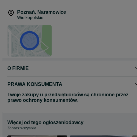
Rower nowy, objęty gwarancją, gotowy do jazdy.
Elektryczne Koło
Telefon: 72*******19
Poznań
,
Naramowice
Wielkopolskie
Adres: Obornicka 337, Poznań
O FIRMIE
PRAWA KONSUMENTA
Twoje zakupy u przedsiębiorców są chronione przez
prawo ochrony konsumentów.
Więcej od tego ogłoszeniodawcy
Zobacz wszystkie