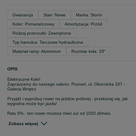
Gwarancja
Stan: Nowe
Marka: Storm
Kolor: Pomarańczowy
Amortyzacja: Przód
Rodzaj przerzutki: Zewnętrzna
Typ hamulca: Tarczowe hydrauliczne
Materiał ramy: Aluminium
Rozmiar koła: 29"
OPIS
Elektryczne Koło!
Zapraszamy do naszego salonu: Poznań, ul. Obornicka 337 -
Galeria Wnętrz
Przyjdź i wypróbuj rower na jeździe próbnej - przekonaj się, jak
wygodna może być jazda!
Raty 0% - ten rower możesz mieć już od 1020 zł/mies.
Dostępne od ręki - odbierz swój rower bez czekania!
Zobacz więcej
Rower górski MTB Storm Trail Man 2.0 A19 2HD 29. To uniwersaln
model, który świetnie sprawdzi się zarówno w codziennym