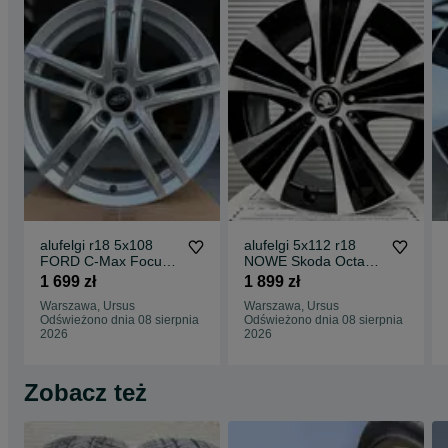
alufelgi r18 5x108
alufelgi 5x112 r18
FORD C-Max Focus
NOWE Skoda Octavia
Galaxy Kuga Mondeo
Superb Kodiaq Karoq
1 699 zł
1 899 zł
S-Max #835
Yeti Alhambr
Warszawa, Ursus
Warszawa, Ursus
Odświeżono dnia 08 sierpnia
Odświeżono dnia 08 sierpnia
2026
2026
Zobacz też