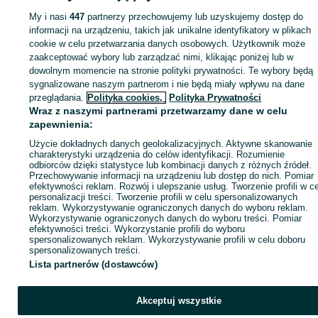
Pozostałe Opony i Felgi - Ursus
My i nasi
447
partnerzy przechowujemy lub uzyskujemy dostęp do
informacji na urządzeniu, takich jak unikalne identyfikatory w plikach
cookie w celu przetwarzania danych osobowych. Użytkownik może
KATEGORIA
zaakceptować wybory lub zarządzać nimi, klikając poniżej lub w
dowolnym momencie na stronie polityki prywatności. Te wybory będą
ID:
945532498
Wyświetlenia: 5
sygnalizowane naszym partnerom i nie będą miały wpływu na dane
przeglądania.
Polityka cookies,
Polityka Prywatności
Wraz z naszymi partnerami przetwarzamy dane w celu
Zadzwoń / SMS
Wyślij wiadomość
zapewnienia:
Użycie dokładnych danych geolokalizacyjnych. Aktywne skanowanie
charakterystyki urządzenia do celów identyfikacji. Rozumienie
odbiorców dzięki statystyce lub kombinacji danych z różnych źródeł.
Przechowywanie informacji na urządzeniu lub dostęp do nich. Pomiar
efektywności reklam. Rozwój i ulepszanie usług. Tworzenie profili w c
personalizacji treści. Tworzenie profili w celu spersonalizowanych
reklam. Wykorzystywanie ograniczonych danych do wyboru reklam.
Wykorzystywanie ograniczonych danych do wyboru treści. Pomiar
efektywności treści. Wykorzystanie profili do wyboru
spersonalizowanych reklam. Wykorzystywanie profili w celu doboru
spersonalizowanych treści.
Lista partnerów (dostawców)
Akceptuj wszystkie