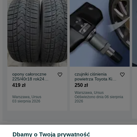
opony całoroczne
czujniki ciśnienia
225/40r18 rok24
powietrza Toyota Kia
7,5mm BARDZO
Hyundai Ford Nissan
419 zł
250 zł
ŁADNE Firemax 2szt
Renault
Warszawa, Ursus
#881
Warszawa, Ursus
Odświeżono dnia 06 sierpnia
03 sierpnia 2026
2026
Strona główna
Motoryzacja
Opony i Felgi
Pozostałe Opony i Felgi
Dbamy o Twoją prywatność
Pozostałe Opony i Felgi - Mazowieckie
Pozostałe Opony i Felgi - Warszawa