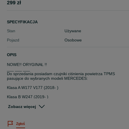
299 zł
SPECYFIKACJA
Stan
Używane
Pojazd
Osobowe
OPIS
NOWE!! ORYGINAŁ !!
___ ___ ___
Do sprzedania posiadam czujniki ciśnienia powietrza TPMS
pasujące do wybranych modeli MERCEDES:
Klasa A W177 V177 (2018- )
Klasa B W247 (2019- )
CLA C118 X118 (2019- )
Zobacz więcej
GLA H247 (2020- )
Zgłoś
GLB X247 (2019- )