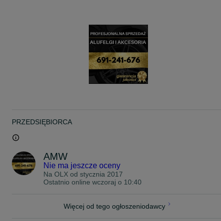
GLE W167 C167 (2019- )
GLS X167 (2019- )
EQA H243 (2021- )
EQB X243 (2021- )
AMG X290 (2018- )
Sprinter W907 W910 (2018- )
___ ___ ___
CENA ZA KOMPLET ( 4szt. )
PRZEDSIĘBIORCA
Odbiór osobisty lub wysyłka.
AMW
Nie ma jeszcze oceny
Na OLX od
stycznia 2017
Ostatnio online wczoraj o 10:40
Więcej od tego ogłoszeniodawcy