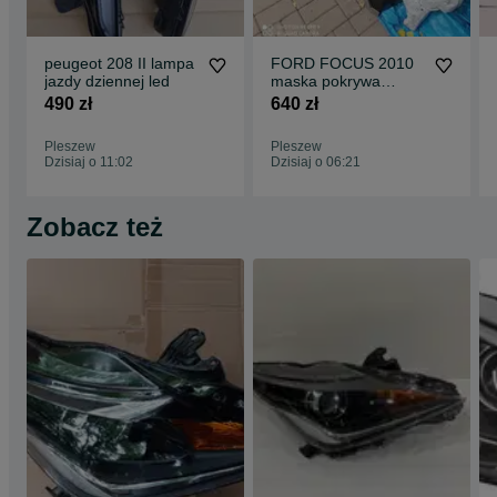
peugeot 208 II lampa
FORD FOCUS 2010
jazdy dziennej led
maska pokrywa
silnika
490 zł
640 zł
Pleszew
Pleszew
Dzisiaj o 11:02
Dzisiaj o 06:21
Zobacz też