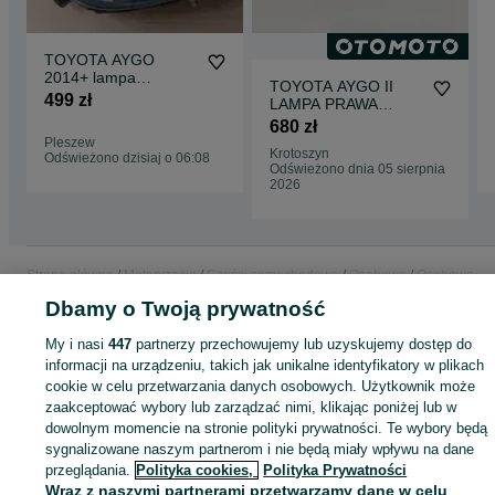
TOYOTA AYGO
2014+ lampa
TOYOTA AYGO II
przednia
499 zł
LAMPA PRAWA
PRZÓD EUROPA
680 zł
Pleszew
Krotoszyn
Odświeżono dzisiaj o 06:08
Odświeżono dnia 05 sierpnia
2026
Strona główna
Motoryzacja
Części samochodowe
Osobowe
Osobowe -
Wielkopolskie
Osobowe - Pleszew
Dbamy o Twoją prywatność
My i nasi
447
partnerzy przechowujemy lub uzyskujemy dostęp do
KATEGORIA
informacji na urządzeniu, takich jak unikalne identyfikatory w plikach
cookie w celu przetwarzania danych osobowych. Użytkownik może
zaakceptować wybory lub zarządzać nimi, klikając poniżej lub w
ID:
943132635
Wyświetlenia: 
dowolnym momencie na stronie polityki prywatności. Te wybory będą
sygnalizowane naszym partnerom i nie będą miały wpływu na dane
przeglądania.
Zadzwoń / SMS
Polityka cookies,
Polityka Prywatności
Wyślij wiadomość
Wraz z naszymi partnerami przetwarzamy dane w celu