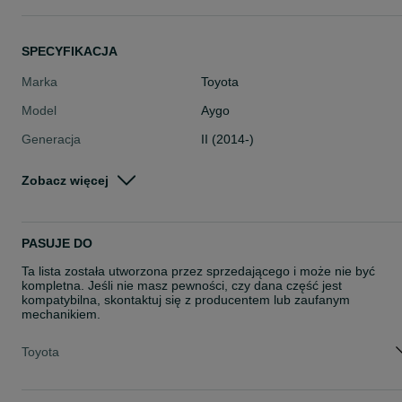
SPECYFIKACJA
Marka
Toyota
Model
Aygo
Generacja
II (2014-)
Typ części
Części karoserii > Belki
Zobacz więcej
Stan
Nowe
Rodzaj
Oświetlenie
PASUJE DO
Ta lista została utworzona przez sprzedającego i może nie być
kompletna. Jeśli nie masz pewności, czy dana część jest
kompatybilna, skontaktuj się z producentem lub zaufanym
mechanikiem.
Toyota