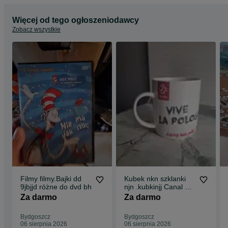
Więcej od tego ogłoszeniodawcy
Zobacz wszystkie
Filmy filmy.Bajki dd
Kubek nkn szklanki
9jbjjd różne do dvd bh
njn .kubkinjj Canal +i
kubek mhkkkkhk
Za darmo
Za darmo
szklanka jmmjjnj
Bydgoszcz
Bydgoszcz
06 sierpnia 2026
06 sierpnia 2026