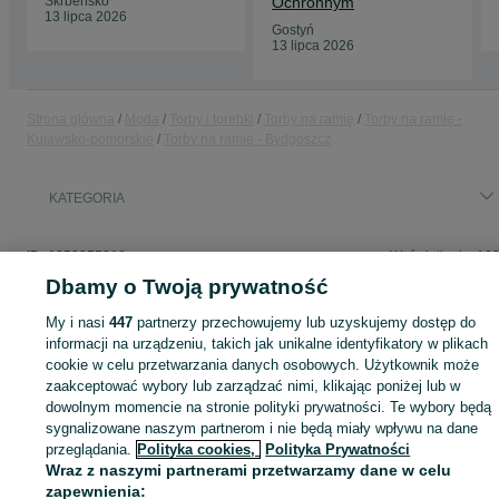
Skrbeńsko
Ochronnym
13 lipca 2026
Gostyń
13 lipca 2026
Strona główna
Moda
Torby i torebki
Torby na ramię
Torby na ramię -
Kujawsko-pomorskie
Torby na ramię - Bydgoszcz
KATEGORIA
ID:
1050255819
Wyświetlenia: 16
Dbamy o Twoją prywatność
My i nasi
447
partnerzy przechowujemy lub uzyskujemy dostęp do
informacji na urządzeniu, takich jak unikalne identyfikatory w plikach
Zaloguj się lub załóż konto na OLX, aby skontaktować się z t
cookie w celu przetwarzania danych osobowych. Użytkownik może
sprzedającym
zaakceptować wybory lub zarządzać nimi, klikając poniżej lub w
dowolnym momencie na stronie polityki prywatności. Te wybory będą
sygnalizowane naszym partnerom i nie będą miały wpływu na dane
przeglądania.
Polityka cookies,
Polityka Prywatności
Zaloguj się / Załóż konto
Wraz z naszymi partnerami przetwarzamy dane w celu
zapewnienia: