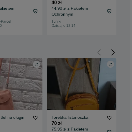
40 zł
50 
Pakietem
44,90 zł z Pakietem
55,
Ochronnym
Oc
-Parcel
Tuniki
Tuni
20
Dzisiaj o 12:14
Dzis
tfel na długim
Torebka listonoszka
Tor
mus
70 zł
35 
75,95 zł z Pakietem