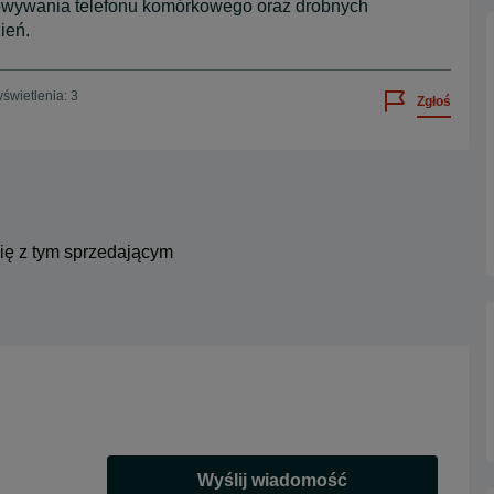
howywania telefonu komórkowego oraz drobnych
ień.
świetlenia: 3
Zgłoś
się z tym sprzedającym
Wyślij wiadomość