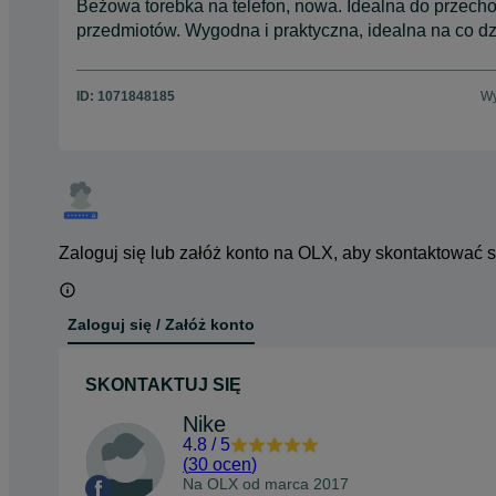
Beżowa torebka na telefon, nowa. Idealna do przec
przedmiotów. Wygodna i praktyczna, idealna na co dz
ID:
1071848185
Wy
Zaloguj się lub załóż konto na OLX, aby skontaktować 
Zaloguj się / Załóż konto
SKONTAKTUJ SIĘ
Nike
4.8
/
5
(
30 ocen
)
Na OLX od
marca 2017