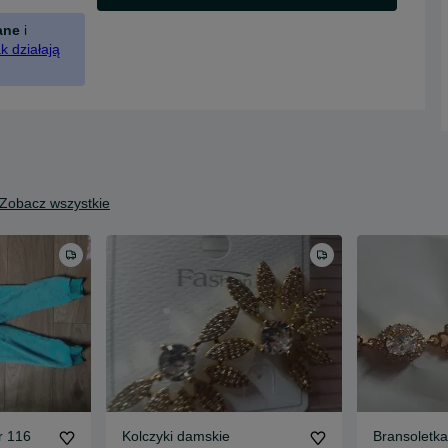
ane
i
k działają
Zobacz wszystkie
r 116
Kolczyki damskie
Bransoletka