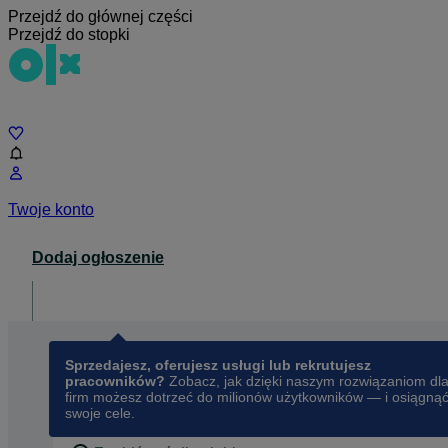
Przejdź do głównej części
Przejdź do stopki
Czat
Twoje konto
Dodaj ogłoszenie
Dla biznesu
opens in a new tab
Sprzedajesz, oferujesz usługi lub rekrutujesz
pracowników?
Zobacz, jak dzięki naszym rozwiązaniom dl
firm możesz dotrzeć do milionów użytkowników — i osiągną
swoje cele.