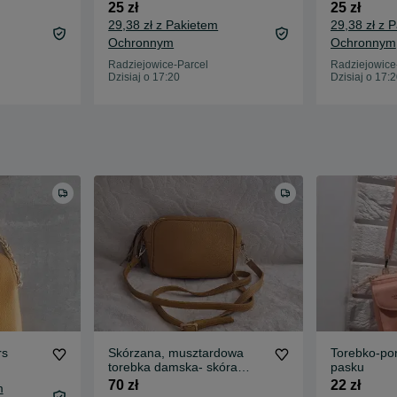
25 zł
25 zł
29,38 zł z Pakietem
29,38 zł z 
Ochronnym
Ochronnym
Radziejowice-Parcel
Radziejowice
Dzisiaj o 17:20
Dzisiaj o 17:
rs
Skórzana, musztardowa
Torebko-por
torebka damska- skóra
pasku
naturalna
70 zł
22 zł
m