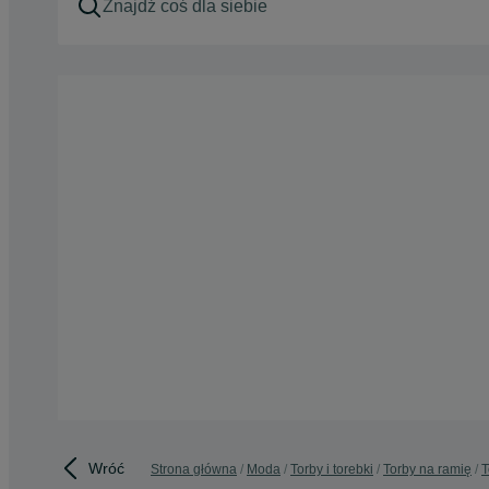
Wróć
Strona główna
Moda
Torby i torebki
Torby na ramię
T