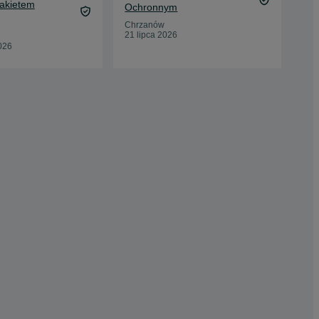
Pakietem
39,
Ochronnym
Oc
Chrzanów
21 lipca 2026
Gni
026
20 