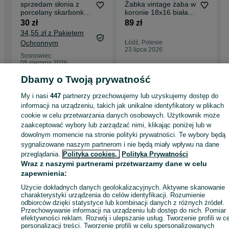
sprzedam słonia z
Żabka vintage żaba w
porcelany skarbonkę
koronie 18x16 biała
wysokość 28 cm
ceramika prl kolekcja
30 zł
89 zł
boho
34,55 zł z Pakietem
Ochronnym
Łódź, Polesie
23 lipca 2026
Sosnowiec
05 sierpnia 2026
Dbamy o Twoją prywatność
My i nasi
447
partnerzy przechowujemy lub uzyskujemy dostęp do
Strona główna
Dla Dzieci
Ubranka dla dziewczynek
Komunia
Komunia -
informacji na urządzeniu, takich jak unikalne identyfikatory w plikach
Mazowieckie
Komunia - Kroczów Mniejszy
cookie w celu przetwarzania danych osobowych. Użytkownik może
zaakceptować wybory lub zarządzać nimi, klikając poniżej lub w
KATEGORIA
dowolnym momencie na stronie polityki prywatności. Te wybory będą
sygnalizowane naszym partnerom i nie będą miały wpływu na dane
przeglądania.
Polityka cookies,
Polityka Prywatności
ID:
996894130
Wyświetlenia: 
Wraz z naszymi partnerami przetwarzamy dane w celu
zapewnienia:
Kup
Użycie dokładnych danych geolokalizacyjnych. Aktywne skanowanie
charakterystyki urządzenia do celów identyfikacji. Rozumienie
odbiorców dzięki statystyce lub kombinacji danych z różnych źródeł.
Przechowywanie informacji na urządzeniu lub dostęp do nich. Pomiar
efektywności reklam. Rozwój i ulepszanie usług. Tworzenie profili w c
personalizacji treści. Tworzenie profili w celu spersonalizowanych