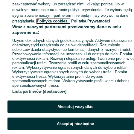
zaakceptować wybory lub zarządzać nimi, klikając poniżej lub w
dowolnym momencie na stronie polityki prywatności. Te wybory będą
sygnalizowane naszym partnerom i nie będą miały wpływu na dane
Zaloguj się lub załóż konto na OLX, aby skontaktować się z t
przeglądania.
Polityka cookies,
Polityka Prywatności
sprzedającym
Wraz z naszymi partnerami przetwarzamy dane w celu
zapewnienia:
Użycie dokładnych danych geolokalizacyjnych. Aktywne skanowanie
Zaloguj się / Załóż konto
charakterystyki urządzenia do celów identyfikacji. Rozumienie
odbiorców dzięki statystyce lub kombinacji danych z różnych źródeł.
Przechowywanie informacji na urządzeniu lub dostęp do nich. Pomiar
efektywności reklam. Rozwój i ulepszanie usług. Tworzenie profili w c
Kup
personalizacji treści. Tworzenie profili w celu spersonalizowanych
reklam. Wykorzystywanie ograniczonych danych do wyboru reklam.
Wykorzystywanie ograniczonych danych do wyboru treści. Pomiar
efektywności treści. Wykorzystanie profili do wyboru
spersonalizowanych reklam. Wykorzystywanie profili w celu doboru
spersonalizowanych treści.
Lista partnerów (dostawców)
Akceptuj wszystkie
Akceptuj niezbędne