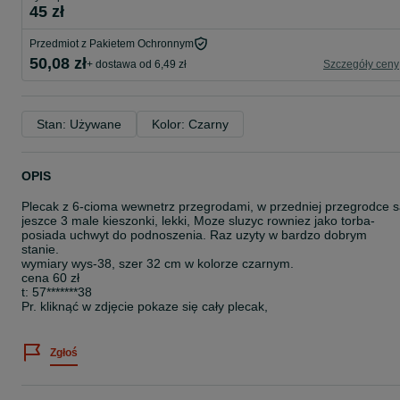
45 zł
Przedmiot z Pakietem Ochronnym
50,08 zł
+ dostawa od 6,49 zł
Szczegóły ceny
Stan: Używane
Kolor: Czarny
OPIS
Plecak z 6-cioma wewnetrz przegrodami, w przedniej przegrodce 
jeszce 3 male kieszonki, lekki, Moze sluzyc rowniez jako torba-
posiada uchwyt do podnoszenia. Raz uzyty w bardzo dobrym
stanie.
wymiary wys-38, szer 32 cm w kolorze czarnym.
cena 60 zł
t: 57*******38
Pr. kliknąć w zdjęcie pokaze się cały plecak,
Zgłoś