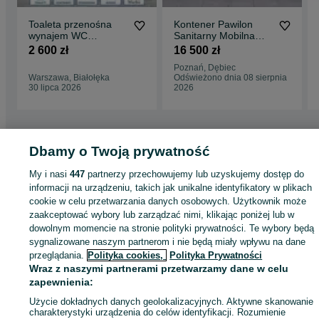
Toaleta przenośna
Kontener Pawilon
wynajem WC
Sanitarny Mobilna
przyczepa ładna na
łazienka kontenerowa
2 600 zł
16 500 zł
wesele event imprezę
3x2 m – WC +
Poznań, Dębiec
PRYSZNIC Kontenery
Warszawa, Białołęka
Odświeżono dnia 08 sierpnia
sanitarne
30 lipca 2026
2026
PRODUCENT
Dbamy o Twoją prywatność
Strona główna
Firma i Przemysł
Kontenery
Kontenery mieszkalne/biurowe
Kontenery mieszkalne/biurowe - Łódzkie
Kontenery mieszkalne/biurowe -
My i nasi
447
partnerzy przechowujemy lub uzyskujemy dostęp do
Biała Rawska
informacji na urządzeniu, takich jak unikalne identyfikatory w plikach
cookie w celu przetwarzania danych osobowych. Użytkownik może
zaakceptować wybory lub zarządzać nimi, klikając poniżej lub w
KATEGORIA
dowolnym momencie na stronie polityki prywatności. Te wybory będą
sygnalizowane naszym partnerom i nie będą miały wpływu na dane
przeglądania.
Polityka cookies,
Polityka Prywatności
ID:
655096885
Wyświetlenia:
Wraz z naszymi partnerami przetwarzamy dane w celu
zapewnienia:
Zadzwoń / SMS
Wyślij wiadomość
Użycie dokładnych danych geolokalizacyjnych. Aktywne skanowanie
charakterystyki urządzenia do celów identyfikacji. Rozumienie