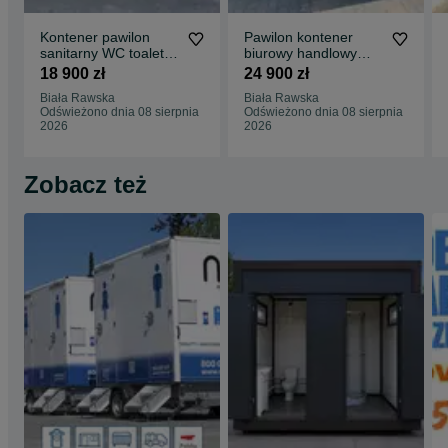
Kontener pawilon
Pawilon kontener
sanitarny WC toaleta
biurowy handlowy
kemping łazienka
sklep bar kwiaciarnia
18 900 zł
24 900 zł
lodziarnia
Biała Rawska
Biała Rawska
Odświeżono dnia 08 sierpnia
Odświeżono dnia 08 sierpnia
2026
2026
Zobacz też