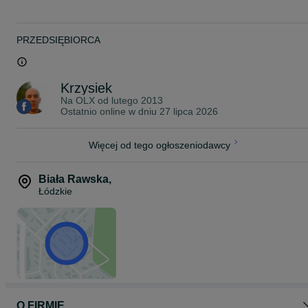
ZASTOSOWANIE:
-camping
-pole namiotowe
PRZEDSIĘBIORCA
-ośrodek wypoczynkowy
-łazienka dla pracowników
-plac budowy
-hala produkcyjna
Krzysiek
-hala magazynowe
-usługowo
Na OLX od
lutego 2013
Ostatnio online w dniu 27 lipca 2026
Więcej od tego ogłoszeniodawcy
Biała Rawska
,
Łódzkie
O FIRMIE