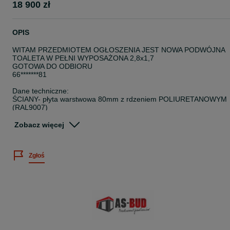
18 900 zł
OPIS
WITAM PRZEDMIOTEM OGŁOSZENIA JEST NOWA PODWÓJNA
TOALETA W PEŁNI WYPOSAŻONA 2,8x1,7
GOTOWA DO ODBIORU
66*******81
Dane techniczne:
ŚCIANY- płyta warstwowa 80mm z rdzeniem POLIURETANOWYM
(RAL9007)
DACH -płyta warstwowa 80mm z rdzeniem styropianowym
PODŁOGA-płyta warstwowa 100mm z rdzeniem poliuretanowym,
Zobacz więcej
wzmocniona płyta OSB i wykończona wykładzina PCV
OBRÓBKI BLACHARSKIE- blacha powlekana 0,5mm (RAL7016)
2XDRZWI-stalowe ocieplane firmy HORMANN
Zgłoś
2XOKNO UCHYLNE
2XELEKTRYKA-lampa Led ,włącznik ,gniazdko, rozdzielna z
bezpiecznikiem(do podłączenia)
2XUMYWALKA Z SZAFKA
2XKOMPAKT WC WOLNO STOJĄCY
2XPODGRZEWACZ WODY
ORYNNOWANIE PCV
KRATKA WENTYLACYJNA
PODANA CENA JEST CENĄ NETTO!!!