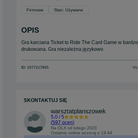
Firmowe
Stan: Używane
OPIS
Gra karciana Ticket to Ride The Card Game w bardzo 
drukowana. Gra niezależna językowo
ID:
1077217665
Wyś
SKONTAKTUJ SIĘ
warsztatplanszowek
5.0
/
5
(
597 ocen
)
Na OLX od
lutego 2023
Ostatnio online wczoraj o 19:44