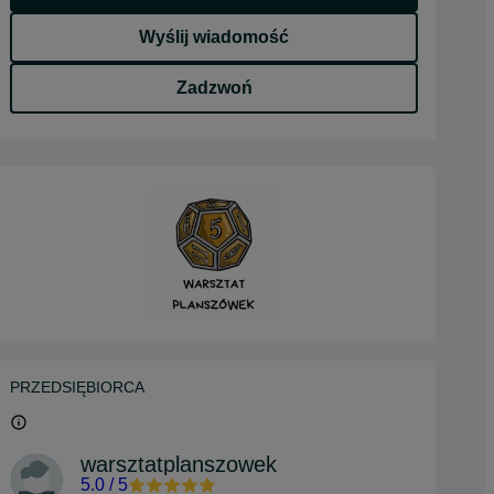
Wyślij wiadomość
Zadzwoń
PRZEDSIĘBIORCA
warsztatplanszowek
5.0
/
5