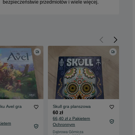
bezpieczeństwie przedmiotów i wiele więcej.
ku Avel gra
Skull gra planszowa
Tyr
gra
60 zł
edy
350
66,40 zł z Pakietem
kietem
368
Ochronnym
Oc
Dąbrowa Górnicza