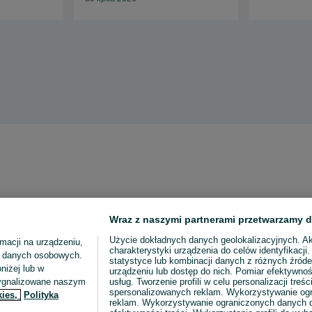
Wraz z naszymi partnerami przetwarzamy d
Użycie dokładnych danych geolokalizacyjnych. A
macji na urządzeniu,
charakterystyki urządzenia do celów identyfikacji
ia danych osobowych.
statystyce lub kombinacji danych z różnych źróde
niżej lub w
urządzeniu lub dostęp do nich. Pomiar efektywnoś
sygnalizowane naszym
usług. Tworzenie profili w celu personalizacji treści
spersonalizowanych reklam. Wykorzystywanie og
kies,
Polityka
reklam. Wykorzystywanie ograniczonych danych d