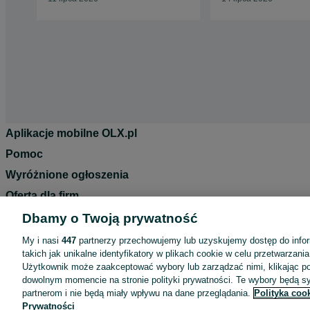
Aplikacje mobilne OLX.pl
Pomoc
Wyróżnione ogłoszenia
Oferta dla firm
Blog
Dbamy o Twoją prywatność
Regulamin
My i nasi
447
partnerzy przechowujemy lub uzyskujemy dostęp do infor
takich jak unikalne identyfikatory w plikach cookie w celu przetwarzan
Polityka prywatności
Użytkownik może zaakceptować wybory lub zarządzać nimi, klikając po
Reklama
dowolnym momencie na stronie polityki prywatności. Te wybory będą 
partnerom i nie będą miały wpływu na dane przeglądania.
Polityka coo
Informacja o realizowanej strategii podatkowej
Prywatności