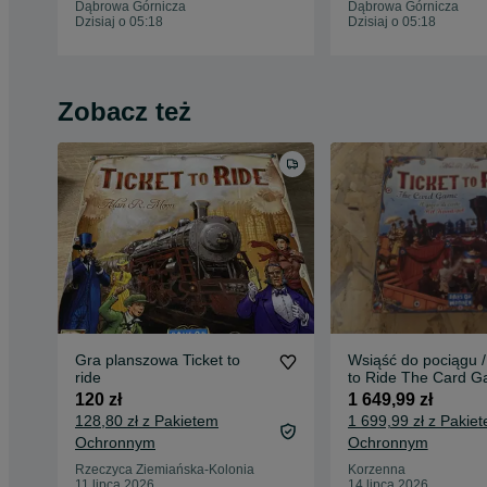
Dąbrowa Górnicza
Dąbrowa Górnicza
Dzisiaj o 05:18
Dzisiaj o 05:18
Zobacz też
Gra planszowa Ticket to
Wsiąść do pociągu /
ride
to Ride The Card G
Unikat!
120 zł
1 649,99 zł
128,80 zł z Pakietem
1 699,99 zł z Pakie
Ochronnym
Ochronnym
Rzeczyca Ziemiańska-Kolonia
Korzenna
11 lipca 2026
14 lipca 2026