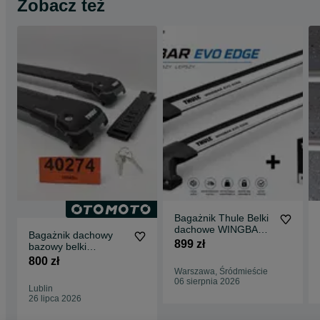
Zobacz też
Bagażnik Thule Belki
dachowe WINGBAR
Bagażnik dachowy
EVO EDGE 720500
899 zł
bazowy belki
720700 Używane
poprzeczki Thule
800 zł
Wingbar Edge 9584B
Warszawa, Śródmieście
06 sierpnia 2026
Lublin
26 lipca 2026