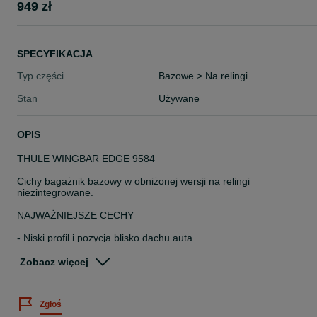
949 zł
SPECYFIKACJA
Typ części
Bazowe > Na relingi
Stan
Używane
OPIS
THULE WINGBAR EDGE 9584
Cichy bagażnik bazowy w obniżonej wersji na relingi
niezintegrowane.
NAJWAŻNIEJSZE CECHY
- Niski profil i pozycja blisko dachu auta.
- Łagodne wygięcie w łuk dla lepszego dopasowania do dachu.
- Samochody z szyberdachem: bagażnik znajduje się dość blisko
Zobacz więcej
dachu, przez co otwarcie szyberdachu może okazać się niemożliw
Przed otwarciem szyberdachu należy sprawdzić odległość od
bagażnika.
Zgłoś
- Łatwe w użyciu narzędzie ze wskaźnikiem momentu obrotowego