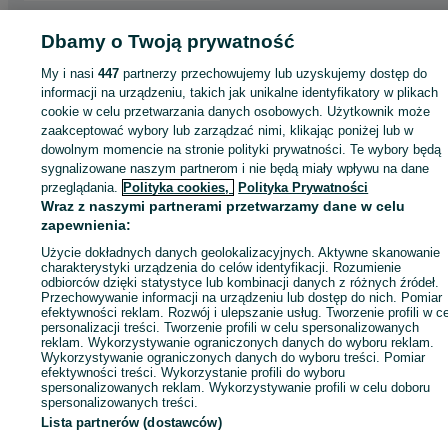
Strona główna
Motoryzacja
Wyposażenie i akcesoria samochodowe
Dbamy o Twoją prywatność
Bagażniki
Bagażniki - Śląskie
Bagażniki - Kozy
My i nasi
447
partnerzy przechowujemy lub uzyskujemy dostęp do
informacji na urządzeniu, takich jak unikalne identyfikatory w plikach
KATEGORIA
cookie w celu przetwarzania danych osobowych. Użytkownik może
zaakceptować wybory lub zarządzać nimi, klikając poniżej lub w
dowolnym momencie na stronie polityki prywatności. Te wybory będą
ID:
960005070
Wyświetlenia: 3
sygnalizowane naszym partnerom i nie będą miały wpływu na dane
przeglądania.
Polityka cookies,
Polityka Prywatności
Wraz z naszymi partnerami przetwarzamy dane w celu
Zadzwoń / SMS
Wyślij wiadomość
zapewnienia:
Użycie dokładnych danych geolokalizacyjnych. Aktywne skanowanie
charakterystyki urządzenia do celów identyfikacji. Rozumienie
odbiorców dzięki statystyce lub kombinacji danych z różnych źródeł.
Przechowywanie informacji na urządzeniu lub dostęp do nich. Pomiar
efektywności reklam. Rozwój i ulepszanie usług. Tworzenie profili w c
personalizacji treści. Tworzenie profili w celu spersonalizowanych
reklam. Wykorzystywanie ograniczonych danych do wyboru reklam.
Wykorzystywanie ograniczonych danych do wyboru treści. Pomiar
efektywności treści. Wykorzystanie profili do wyboru
spersonalizowanych reklam. Wykorzystywanie profili w celu doboru
spersonalizowanych treści.
Lista partnerów (dostawców)