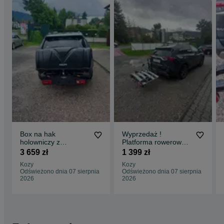
Box na hak
Wyprzedaż !
holowniczy z
Platforma rowerowa
platformą rowerową
na hak Menabo Alcor
3 659 zł
1 399 zł
Aguri Active 2 Pro
4 - mozliwość
Kozy
Kozy
380 litrów pojemności
pzrewożenia czterech
Odświeżono dnia 07 sierpnia
Odświeżono dnia 07 sierpnia
rowerów
2026
2026