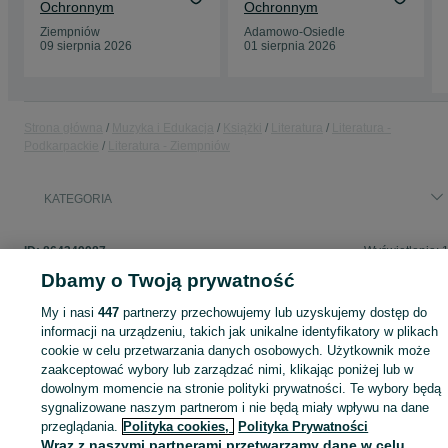
Ochronnym
Ochronnym
Ziempniów
Adamowo-Osiedle
09 sierpnia 2026
01 sierpnia 2026
Strona główna
Muzyka i Edukacja
Książki
Literatura
Literatura -
Podkarpackie
Literatura - Ziempniów
KATEGORIA
ID:
864349987
Wyświetlenia: 
Dbamy o Twoją prywatność
My i nasi
447
partnerzy przechowujemy lub uzyskujemy dostęp do
informacji na urządzeniu, takich jak unikalne identyfikatory w plikach
Zaloguj się lub załóż konto na OLX, aby skontaktować się z t
cookie w celu przetwarzania danych osobowych. Użytkownik może
sprzedającym
zaakceptować wybory lub zarządzać nimi, klikając poniżej lub w
dowolnym momencie na stronie polityki prywatności. Te wybory będą
sygnalizowane naszym partnerom i nie będą miały wpływu na dane
Zaloguj się / Załóż konto
przeglądania.
Polityka cookies,
Polityka Prywatności
Wraz z naszymi partnerami przetwarzamy dane w celu