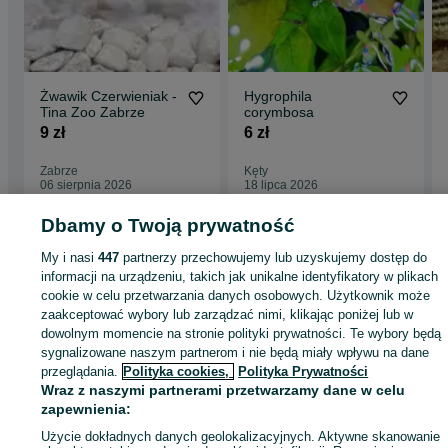
Żwawik Czerwieniak -
Hygrophila
Tina Zoo Zabrze
corymbosa
9 zł
6 zł
Zabrze
Kęty
06 sierpnia 2026
18 lipca 2026
Dbamy o Twoją prywatność
Strona główna
Zwierzęta
Akwarystyka
Zwierzęta akwariowe
Zwierzęta
My i nasi
447
partnerzy przechowujemy lub uzyskujemy dostęp do
akwariowe - Śląskie
Zwierzęta akwariowe - Kuchary
informacji na urządzeniu, takich jak unikalne identyfikatory w plikach
cookie w celu przetwarzania danych osobowych. Użytkownik może
zaakceptować wybory lub zarządzać nimi, klikając poniżej lub w
KATEGORIA
dowolnym momencie na stronie polityki prywatności. Te wybory będą
sygnalizowane naszym partnerom i nie będą miały wpływu na dane
przeglądania.
Polityka cookies,
Polityka Prywatności
ID:
944070974
Wyświetlenia: 
Wraz z naszymi partnerami przetwarzamy dane w celu
zapewnienia:
Zadzwoń / SMS
Wyślij wiadomość
Użycie dokładnych danych geolokalizacyjnych. Aktywne skanowanie