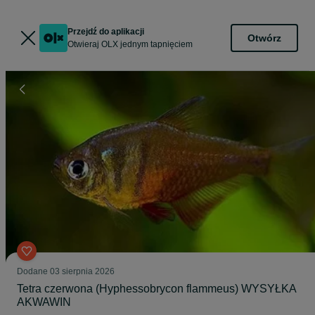
Przejdź do aplikacji
Otwórz
Otwieraj OLX jednym tapnięciem
Dodane
03 sierpnia 2026
Tetra czerwona (Hyphessobrycon flammeus) WYSYŁKA
AKWAWIN