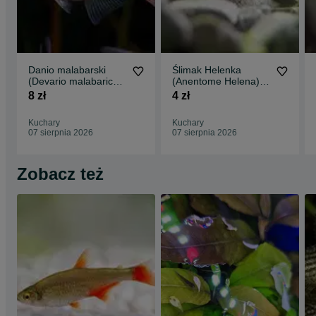
Danio malabarski
Ślimak Helenka
(Devario malabaricus)
(Anentome Helena)
WYSYŁKA AKWAWIN
WYSYŁKA AKWAWIN
8 zł
4 zł
Kuchary
Kuchary
07 sierpnia 2026
07 sierpnia 2026
Zobacz też