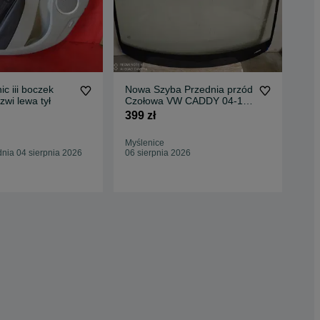
ic iii boczek
Nowa Szyba Przednia przód
zwi lewa tył
Czołowa VW CADDY 04-15r
sko
ANTENA
399 zł
tap
1z
330
Myślenice
nia 04 sierpnia 2026
06 sierpnia 2026
Kra
Odś