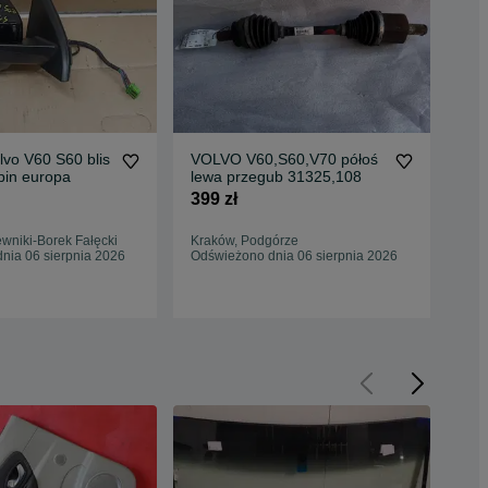
lvo V60 S60 blis
VOLVO V60,S60,V70 półoś
Vol
pin europa
lewa przegub 31325,108
Ref
32
399 zł
1 9
wniki-Borek Fałęcki
Kraków, Podgórze
Kra
nia 06 sierpnia 2026
Odświeżono dnia 06 sierpnia 2026
Odś