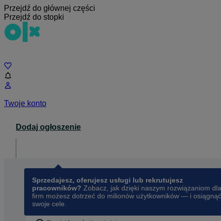
Przejdź do głównej części
Przejdź do stopki
Czat
Twoje konto
Dodaj ogłoszenie
Dla biznesu
opens in a new tab
Sprzedajesz, oferujesz usługi lub rekrutujesz
pracowników?
Zobacz, jak dzięki naszym rozwiązaniom dl
firm możesz dotrzeć do milionów użytkowników — i osiągną
swoje cele.