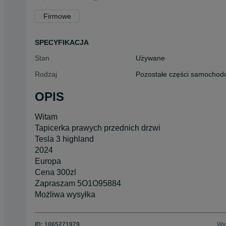
Firmowe
SPECYFIKACJA
Stan
Używane
Rodzaj
Pozostałe części samocho
OPIS
Witam
Tapicerka prawych przednich drzwi
Tesla 3 highland
2024
Europa
Cena 300zl
Zapraszam 5O1O95884
Możliwa wysyłka
ID:
1065271979
Wyś