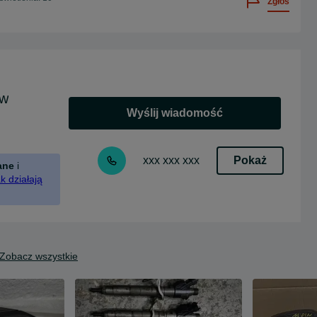
Zgłoś
ów
Wyślij wiadomość
Pokaż
xxx xxx xxx
ane
i
k działają
Zobacz wszystkie