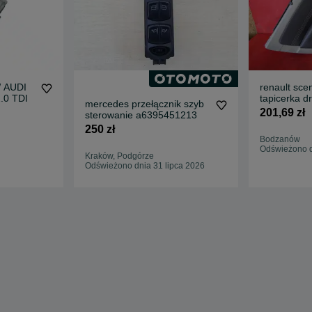
W AUDI
renault scen
.0 TDI
tapicerka dr
mercedes przełącznik szyb
201,69 zł
sterowanie a6395451213
250 zł
Bodzanów
Odświeżono d
Kraków, Podgórze
Odświeżono dnia 31 lipca 2026