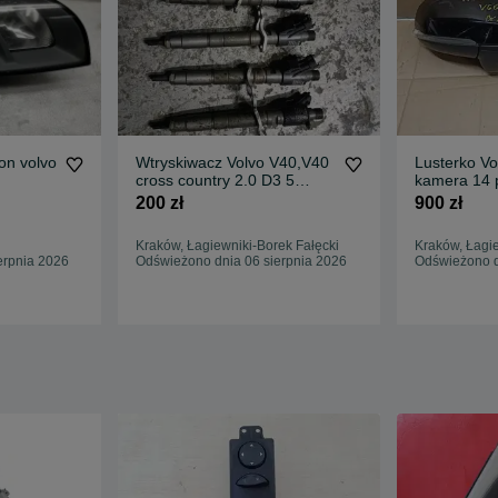
on volvo
Wtryskiwacz Volvo V40,V40
Lusterko Vo
cross country 2.0 D3 5
kamera 14 
cylindrów
200 zł
900 zł
Kraków, Łagiewniki-Borek Fałęcki
Kraków, Łagie
erpnia 2026
Odświeżono dnia 06 sierpnia 2026
Odświeżono d