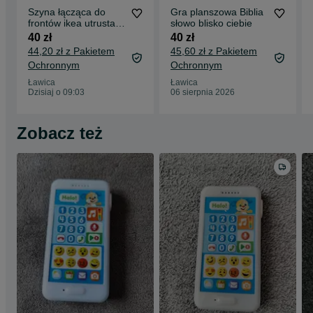
Szyna łącząca do
Gra planszowa Biblia
frontów ikea utrusta
słowo blisko ciebie
602.635.88
40 zł
40 zł
44,20 zł z Pakietem
45,60 zł z Pakietem
Ochronnym
Ochronnym
Ławica
Ławica
Dzisiaj o 09:03
06 sierpnia 2026
Zobacz też