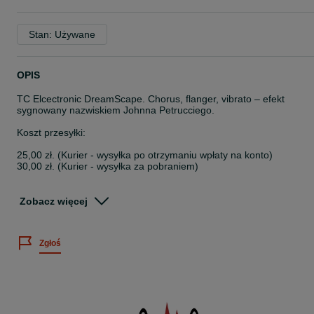
Stan: Używane
OPIS
TC Elcectronic DreamScape. Chorus, flanger, vibrato – efekt
sygnowany nazwiskiem Johnna Petrucciego.
Koszt przesyłki:
25,00 zł. (Kurier - wysyłka po otrzymaniu wpłaty na konto)
30,00 zł. (Kurier - wysyłka za pobraniem)
Przesylka OLX - szczegóły w zakładce "Przedmiot z Pakietem
Ochronnym".
Zobacz więcej
Wystawiamy fakturę VAT marża.
Zgłoś
decybelix.pl