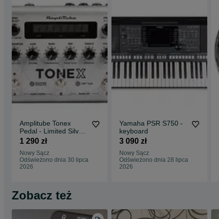
Amplitube Tonex
Yamaha PSR S750 -
Pedal - Limited Silver
keyboard
Edition
1 290 zł
3 090 zł
Nowy Sącz
Nowy Sącz
Odświeżono dnia 30 lipca
Odświeżono dnia 28 lipca
2026
2026
Zobacz też