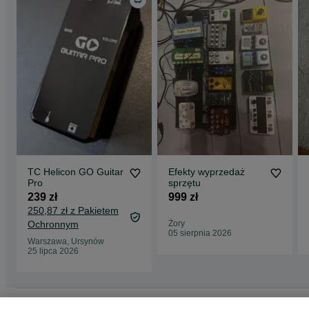
TC Helicon GO Guitar
Efekty wyprzedaż
Pro
sprzętu
239 zł
999 zł
250,87 zł z Pakietem
Ochronnym
Żory
05 sierpnia 2026
Warszawa, Ursynów
25 lipca 2026
Strona główna
Muzyka i Edukacja
Instrumenty
Gitary
Części i akcesoria d