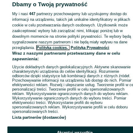
Dbamy o Twoją prywatność
gitar
Części i akcesoria do gitar - Małopolskie
Części i akcesoria do gitar -
Nowy Sącz
My i nasi
447
partnerzy przechowujemy lub uzyskujemy dostęp do
informacji na urządzeniu, takich jak unikalne identyfikatory w plikach
cookie w celu przetwarzania danych osobowych. Użytkownik może
KATEGORIA
zaakceptować wybory lub zarządzać nimi, klikając poniżej lub w
dowolnym momencie na stronie polityki prywatności. Te wybory będą
ID:
1067500833
Wyświetlenia:
sygnalizowane naszym partnerom i nie będą miały wpływu na dane
przeglądania.
Polityka cookies,
Polityka Prywatności
Wraz z naszymi partnerami przetwarzamy dane w celu
Zadzwoń / SMS
Wyślij wiadomość
zapewnienia:
Użycie dokładnych danych geolokalizacyjnych. Aktywne skanowanie
charakterystyki urządzenia do celów identyfikacji. Rozumienie
odbiorców dzięki statystyce lub kombinacji danych z różnych źródeł.
Przechowywanie informacji na urządzeniu lub dostęp do nich. Pomiar
efektywności reklam. Rozwój i ulepszanie usług. Tworzenie profili w c
personalizacji treści. Tworzenie profili w celu spersonalizowanych
reklam. Wykorzystywanie ograniczonych danych do wyboru reklam.
Wykorzystywanie ograniczonych danych do wyboru treści. Pomiar
efektywności treści. Wykorzystanie profili do wyboru
spersonalizowanych reklam. Wykorzystywanie profili w celu doboru
spersonalizowanych treści.
Lista partnerów (dostawców)
Akceptuj wszystkie