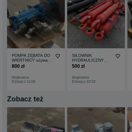
POMPA ZĘBATA DO
SIŁOWNIK
WIERTNICY używana
HYDRAULICZNY
3 sekcyjna do końca
NOWY do wiertnicy
800 zł
500 zł
pracowała
prasy palownicy
nożyc
Wojkowice
Wojkowice
Dzisiaj o 11:08
Dzisiaj o 10:52
Zobacz też