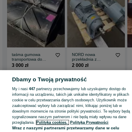
taśma gumowa
NORD nowa
transportowa do
przekładnia z
rębaka doppstadt
silnikiem
3 000 zł
2 000 zł
terex metso nowa
motoreduktor 7,5kw
Wojkowice
Wojkowice
Odświeżono dnia 08 sierpnia
Odświeżono dnia 08 sierpnia
Dbamy o Twoją prywatność
2026
2026
My i nasi
447
partnerzy przechowujemy lub uzyskujemy dostęp do
informacji na urządzeniu, takich jak unikalne identyfikatory w plikach
cookie w celu przetwarzania danych osobowych. Użytkownik może
Strona główna
Rolnictwo
Części do maszyn rolniczych
Części do maszyn
rolniczych - Śląskie
zaakceptować wybory lub zarządzać nimi, klikając poniżej lub w
Części do maszyn rolniczych - Wojkowice
dowolnym momencie na stronie polityki prywatności. Te wybory będą
sygnalizowane naszym partnerom i nie będą miały wpływu na dane
KATEGORIA
przeglądania.
Polityka cookies,
Polityka Prywatności
Wraz z naszymi partnerami przetwarzamy dane w celu