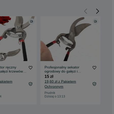
tor ręczny
Profesjonalny sekator
Sek
gałęzi krzewów
ogrodowy do gałęzi i
gał
h
krzewów ręczny
og
15 zł
15 
Pakietem
19,60 zł z Pakietem
19,
Ochronnym
Oc
Prudnik
Bys
14
Dzisiaj o 13:13
Dzis