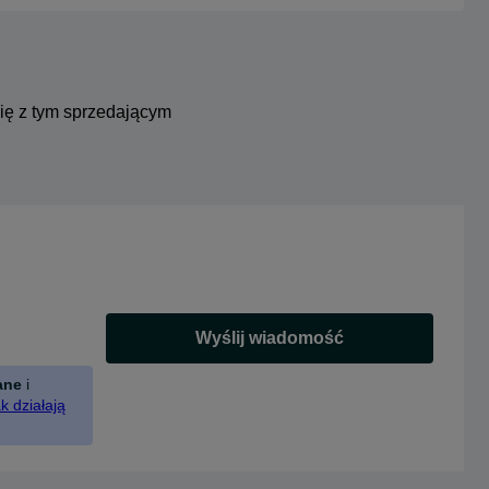
się z tym sprzedającym
Wyślij wiadomość
ane
i
k działają