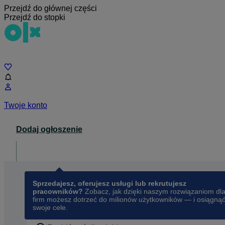
Przejdź do głównej części
Przejdź do stopki
Czat
Twoje konto
Dodaj ogłoszenie
Dla biznesu
opens in a new tab
Sprzedajesz, oferujesz usługi lub rekrutujesz
pracowników?
Zobacz, jak dzięki naszym rozwiązaniom dl
firm możesz dotrzeć do milionów użytkowników — i osiągną
swoje cele.