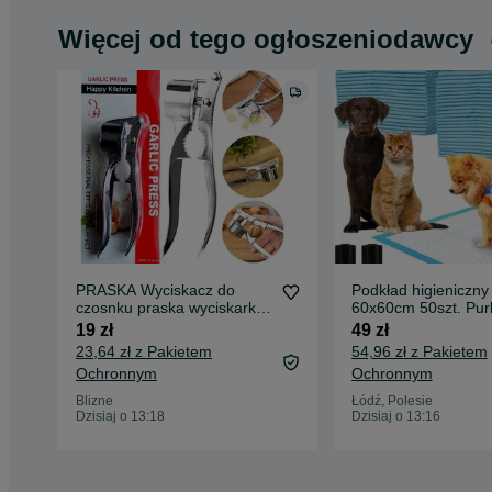
Więcej od tego ogłoszeniodawcy
PRASKA Wyciskacz do
Podkład higieniczny
czosnku praska wyciskarka
60x60cm 50szt. Pur
dziadek do orzechów
21600
19 zł
49 zł
23,64 zł z Pakietem
54,96 zł z Pakietem
Ochronnym
Ochronnym
Blizne
Łódź, Polesie
Dzisiaj o 13:18
Dzisiaj o 13:16