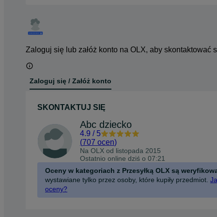
Zaloguj się lub załóż konto na OLX, aby skontaktować 
Zaloguj się / Załóż konto
SKONTAKTUJ SIĘ
Abc dziecko
4.9
/
5
(
707 ocen
)
Na OLX od
listopada 2015
Ostatnio online dziś o 07:21
Oceny w kategoriach z Przesyłką OLX są weryfikow
wystawiane tylko przez osoby, które kupiły przedmiot.
Ja
oceny?