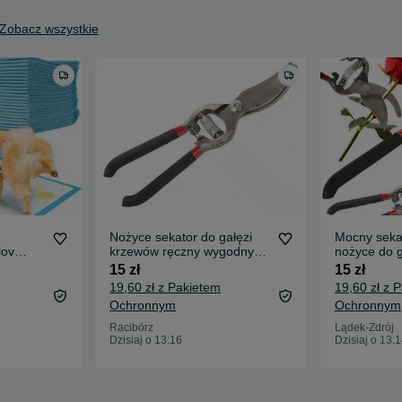
Zobacz wszystkie
Nożyce sekator do gałęzi
Mocny seka
lov
krzewów ręczny wygodny
nożyce do 
uchwyt
ogrodowyc
15 zł
15 zł
19,60 zł z Pakietem
19,60 zł z 
Ochronnym
Ochronnym
Racibórz
Lądek-Zdrój
Dzisiaj o 13:16
Dzisiaj o 13: