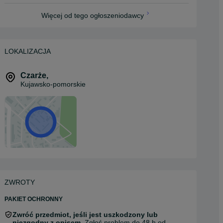
Więcej od tego ogłoszeniodawcy
LOKALIZACJA
Czarże
,
Kujawsko-pomorskie
ZWROTY
PAKIET OCHRONNY
Zwróć przedmiot, jeśli jest uszkodzony lub
niezgodny z opisem.
Zgłoś problem do 48 h od