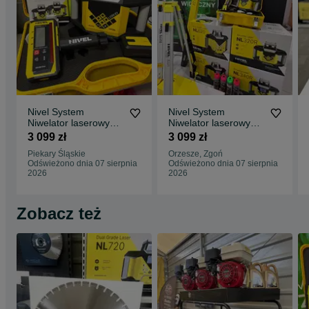
Nivel System
Nivel System
Niwelator laserowy
Niwelator laserowy
NL320 R lata statyw
NL320 R lata statyw
3 099 zł
3 099 zł
RD300 Nowy faktura
RD300 Nowy faktura
Piekary Śląskie
Orzesze, Zgoń
+ Dalmierz HDM Little
Odświeżono dnia 07 sierpnia
Odświeżono dnia 07 sierpnia
Friend
2026
2026
Zobacz też