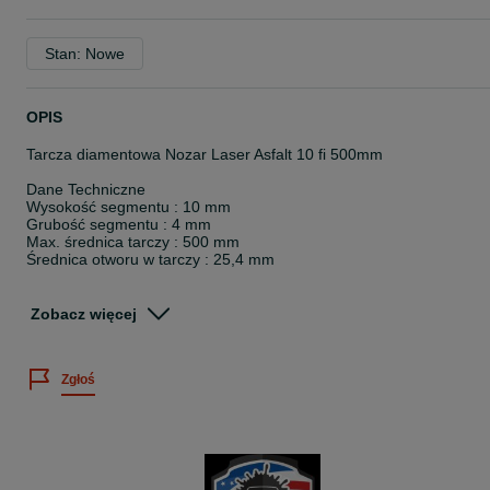
Stan: Nowe
OPIS
Tarcza diamentowa Nozar Laser Asfalt 10 fi 500mm
Dane Techniczne
Wysokość segmentu : 10 mm
Grubość segmentu : 4 mm
Max. średnica tarczy : 500 mm
Średnica otworu w tarczy : 25,4 mm
CENA: 749 zł
Zobacz więcej
Faktura lub paragon
Odbiór osobisty
Zgłoś
Możliwa WYSYŁKA KURIEREM
Możliwość dostarczenia tarczy na terenie Śląska tego samego dnia
po wcześniejszych ustaleniach.
TARCZA:
Wysokość segmentu: Segmenty o wysokości 10 mm dla dłuższej
żywotności i skutecznego cięcia.