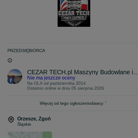
Grubość segmentu: Optymalna grubość 4 mm zapewnia precyzyjn
cięcie.
Max. średnica tarczy: Duża średnica 500 mm umożliwia cięcie na
większych głębokościach.
Średnica otworu w tarczy: Otwór o średnicy 25,4 mm zapewnia
uniwersalność montażu.
Ilość segmentów: 30 segmentów diamentowych dla efektywnego
cięcia asfaltu.
Specjalizacja: Zaprojektowana specjalnie do cięcia asfaltu.
PRZEDSIĘBIORCA
CEZAR TECH.pl Maszyny Budowlane i U
Nie ma jeszcze oceny
Na OLX od
października 2014
Ostatnio online w dniu 05 sierpnia 2026
Więcej od tego ogłoszeniodawcy
Orzesze
,
Zgoń
Śląskie