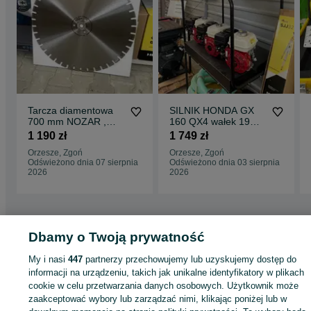
Tarcza diamentowa
SILNIK HONDA GX
700 mm NOZAR ,
160 QX4 wałek 19
SILKI , Cegły,
mm ,20 mm , Nowe,
1 190 zł
1 749 zł
Porotherm 700 mm
FV
Orzesze, Zgoń
Orzesze, Zgoń
Odświeżono dnia 07 sierpnia
Odświeżono dnia 03 sierpnia
2026
2026
Dbamy o Twoją prywatność
Strona główna
Dom i Ogród
Narzędzia
Osprzęt do narzędzi
Osprzęt do
narzędzi - Śląskie
Osprzęt do narzędzi - Orzesze
Osprzęt do narzędzi - Zgo
My i nasi
447
partnerzy przechowujemy lub uzyskujemy dostęp do
informacji na urządzeniu, takich jak unikalne identyfikatory w plikach
cookie w celu przetwarzania danych osobowych. Użytkownik może
KATEGORIA
zaakceptować wybory lub zarządzać nimi, klikając poniżej lub w