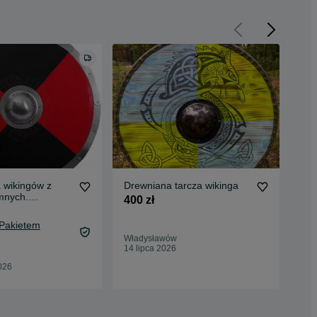
 wikingów z
Drewniana tarcza wikinga
Kam
mnych.
/Ko
400 zł
zarna
1 4
 Pakietem
Władysławów
Rok
14 lipca 2026
25 
026