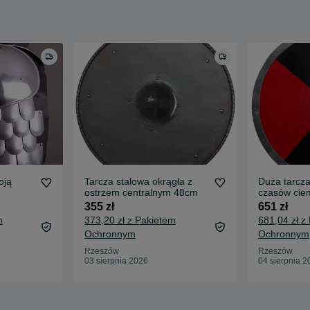
oją
Tarcza stalowa okrągła z
Duża tarcza
ostrzem centralnym 48cm
czasów cie
czerwono-c
355 zł
651 zł
m
373,20 zł z Pakietem
681,04 zł z
Ochronnym
Ochronnym
Rzeszów
Rzeszów
03 sierpnia 2026
04 sierpnia 2