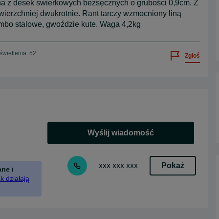
a z desek świerkowych bezsęcznych o grubości 0,9cm. Z
wierzchniej dwukrotnie. Rant tarczy wzmocniony liną
 Umbo stalowe, gwoździe kute. Waga 4,2kg
wietlenia: 52
Zgłoś
Wyślij wiadomość
Pokaż
xxx xxx xxx
ane
i
k działają