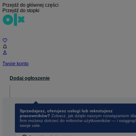
Przejdź do głównej części
Przejdź do stopki
Czat
Twoje konto
Dodaj ogłoszenie
Dla biznesu
opens in a new tab
Sprzedajesz, oferujesz usługi lub rekrutujesz
pracowników?
Zobacz, jak dzięki naszym rozwiązaniom dl
firm możesz dotrzeć do milionów użytkowników — i osiągną
swoje cele.