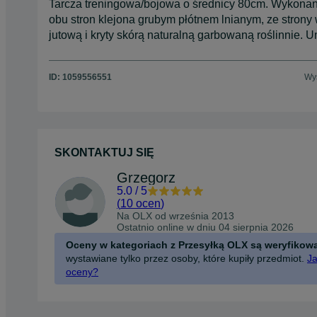
Tarcza treningowa/bojowa o średnicy 80cm. Wykonan
obu stron klejona grubym płótnem lnianym, ze strony 
jutową i kryty skórą naturalną garbowaną roślinnie.
ID:
1059556551
Wyś
SKONTAKTUJ SIĘ
Grzegorz
5.0
/
5
(
10 ocen
)
Na OLX od
września 2013
Ostatnio online w dniu 04 sierpnia 2026
Oceny w kategoriach z Przesyłką OLX są weryfikow
wystawiane tylko przez osoby, które kupiły przedmiot.
Ja
oceny?